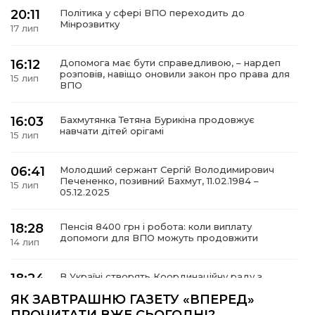
20:11
Політика у сфері ВПО переходить до
Мінрозвитку
17 лип
16:12
Допомога має бути справедливою, – нардеп
а
розповів, навіщо оновили закон про права для
15 лип
ВПО
газети
16:03
Бахмутянка Тетяна Бурикіна продовжує
навчати дітей орігамі
15 лип
ійна політика
06:41
Молодший сержант Сергій Володимирович
Печененко, позивний Бахмут, 11.02.1984 –
ійна місія
15 лип
05.12.2025
ти
18:28
Пенсія 8400 грн і робота: коли виплату
допомоги для ВПО можуть продовжити
14 лип
18:24
В Україні створять Координаційну раду з
питань ВПО та повернення українців із-за
14 лип
ЯК ЗАВТРАШНЮ ГАЗЕТУ «ВПЕРЕД»
кордону