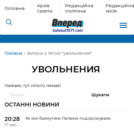
Архів
Редакційна
Редакційна
Головна
газети
політика
місія
Головна
Записи з тегом "увольнения"
пам’яті
УВОЛЬНЕНИЯ
 в евакуації
Нажаль тут нічого немає!
льство
Пошук:
ні новини
ОСТАННІ НОВИНИ
цина
20:28
Як юні бахмутяни Латвією подорожували
17 лип