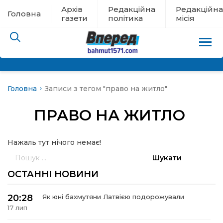
Архів
Редакційна
Редакційна
Головна
газети
політика
місія
Головна
Записи з тегом "право на житло"
пам’яті
ПРАВО НА ЖИТЛО
 в евакуації
Нажаль тут нічого немає!
льство
Пошук:
ні новини
ОСТАННІ НОВИНИ
цина
20:28
Як юні бахмутяни Латвією подорожували
17 лип