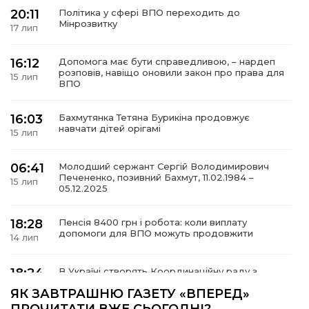
20:11
Політика у сфері ВПО переходить до
Мінрозвитку
17 лип
16:12
Допомога має бути справедливою, – нардеп
а
розповів, навіщо оновили закон про права для
15 лип
ВПО
газети
16:03
Бахмутянка Тетяна Бурикіна продовжує
навчати дітей орігамі
15 лип
ійна політика
06:41
Молодший сержант Сергій Володимирович
Печененко, позивний Бахмут, 11.02.1984 –
ійна місія
15 лип
05.12.2025
ти
18:28
Пенсія 8400 грн і робота: коли виплату
допомоги для ВПО можуть продовжити
14 лип
18:24
В Україні створять Координаційну раду з
питань ВПО та повернення українців із-за
14 лип
ЯК ЗАВТРАШНЮ ГАЗЕТУ «ВПЕРЕД»
кордону