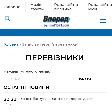
Архів
Редакційна
Редакційна
Головна
газети
політика
місія
Головна
Записи з тегом "перевізники"
пам’яті
ПЕРЕВІЗНИКИ
 в евакуації
Нажаль тут нічого немає!
льство
Пошук:
ні новини
ОСТАННІ НОВИНИ
цина
20:28
Як юні бахмутяни Латвією подорожували
17 лип