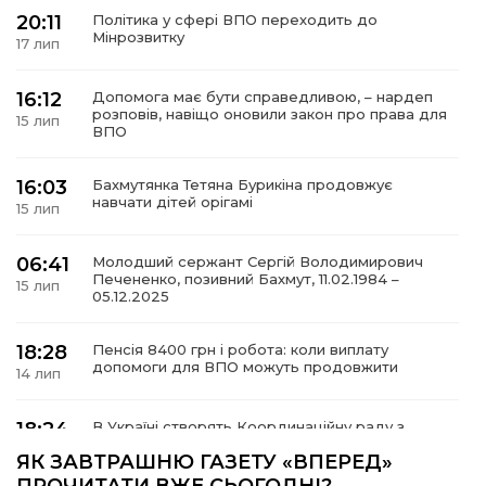
20:11
Політика у сфері ВПО переходить до
Мінрозвитку
17 лип
16:12
Допомога має бути справедливою, – нардеп
а
розповів, навіщо оновили закон про права для
15 лип
ВПО
газети
16:03
Бахмутянка Тетяна Бурикіна продовжує
навчати дітей орігамі
15 лип
ійна політика
06:41
Молодший сержант Сергій Володимирович
Печененко, позивний Бахмут, 11.02.1984 –
ійна місія
15 лип
05.12.2025
ти
18:28
Пенсія 8400 грн і робота: коли виплату
допомоги для ВПО можуть продовжити
14 лип
18:24
В Україні створять Координаційну раду з
питань ВПО та повернення українців із-за
14 лип
ЯК ЗАВТРАШНЮ ГАЗЕТУ «ВПЕРЕД»
кордону