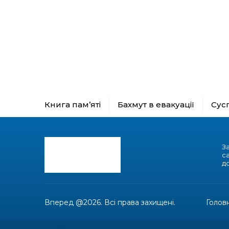
Книга пам’яті
Бахмут в евакуації
Сус
З
с
до
Вперед @2026. Всі права захищені.
Голов