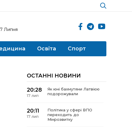
17 Липня
едицина
Освіта
Спорт
ОСТАННІ НОВИНИ
20:28
Як юні бахмутяни Латвією
подорожували
17 лип
20:11
Політика у сфері ВПО
переходить до
17 лип
Мінрозвитку