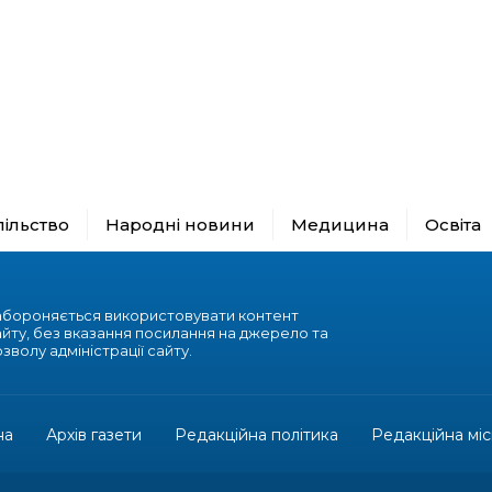
пільство
Народні новини
Медицина
Освіта
абороняється використовувати контент
айту, без вказання посилання на джерело та
зволу адміністрації сайту.
на
Архів газети
Редакційна політика
Редакційна міс