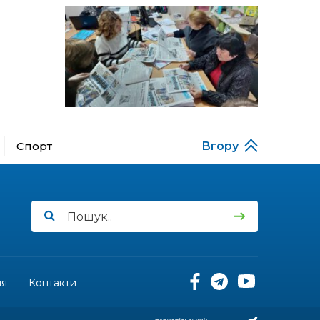
за кордону
18:15
Бахмутський код на
Гощанщині: коли традиції
14 лип
єднають громади
17:25
Маленькі бахмутяни у
Музеї роботів
10 лип
Спорт
Вгору
17:18
Морські мушлі в техніці
макраме
10 лип
17:07
Бахмутяни вибороли
нагороди на чемпіонаті
10 лип
України з пара
настільного тенісу
11:54
Юна бахмутянка Кіра
Радченко долучилася до
ія
Контакти
08 лип
унікального інклюзивного
культурно-мистецького
проєкту «КОЛО