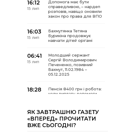
16:12
Допомога має бути
справедливою, – нардеп
15 лип
розповів, навіщо оновили
закон про права для ВПО
16:03
Бахмутянка Тетяна
Бурикіна продовжує
15 лип
навчати дітей орігамі
06:41
Молодший сержант
Сергій Володимирович
15 лип
Печененко, позивний
Бахмут, 11.02.1984 –
05.12.2025
18:28
Пенсія 8400 грн і робота:
коли виплату допомоги
14 лип
для ВПО можуть
продовжити
ЯК ЗАВТРАШНЮ ГАЗЕТУ
18:24
«ВПЕРЕД» ПРОЧИТАТИ
В Україні створять
Координаційну раду з
14 лип
ВЖЕ СЬОГОДНІ?
питань ВПО та
повернення українців із-