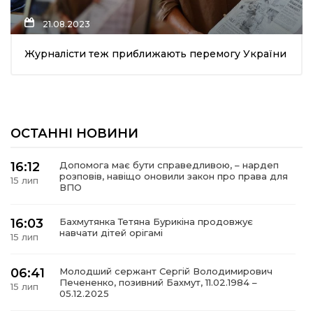
21.08.2023
Журналісти теж приближають перемогу України
а
газети
ОСТАННІ НОВИНИ
ійна політика
16:12
Допомога має бути справедливою, – нардеп
розповів, навіщо оновили закон про права для
15 лип
ійна місія
ВПО
ти
16:03
Бахмутянка Тетяна Бурикіна продовжує
навчати дітей орігамі
15 лип
06:41
Молодший сержант Сергій Володимирович
Печененко, позивний Бахмут, 11.02.1984 –
15 лип
05.12.2025