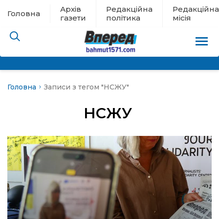
Архів
Редакційна
Редакційна
Головна
газети
політика
місія
Головна
Записи з тегом "НСЖУ"
пам’яті
НСЖУ
 в евакуації
льство
ні новини
цина