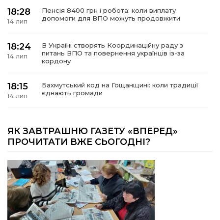
18:28
Пенсія 8400 грн і робота: коли виплату
допомоги для ВПО можуть продовжити
14 лип
18:24
В Україні створять Координаційну раду з
питань ВПО та повернення українців із-за
14 лип
кордону
18:15
Бахмутський код на Гощанщині: коли традиції
єднають громади
14 лип
17:25
Маленькі бахмутяни у Музеї роботів
ЯК ЗАВТРАШНЮ ГАЗЕТУ «ВПЕРЕД»
10 лип
ПРОЧИТАТИ ВЖЕ СЬОГОДНІ?
17:18
Морські мушлі в техніці макраме
10 лип
17:07
Бахмутяни вибороли нагороди на чемпіонаті
України з пара настільного тенісу
10 лип