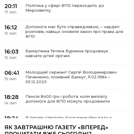
20:11
Політика у сфері ВПО переходить до
Мінрозвитку
17 лип
16:12
Допомога має бути справедливою, – нардеп
а
розповів, навіщо оновили закон про права для
15 лип
ВПО
газети
16:03
Бахмутянка Тетяна Бурикіна продовжує
навчати дітей орігамі
15 лип
ійна політика
06:41
Молодший сержант Сергій Володимирович
Печененко, позивний Бахмут, 11.02.1984 –
ійна місія
15 лип
05.12.2025
ти
18:28
Пенсія 8400 грн і робота: коли виплату
допомоги для ВПО можуть продовжити
14 лип
18:24
В Україні створять Координаційну раду з
питань ВПО та повернення українців із-за
14 лип
ЯК ЗАВТРАШНЮ ГАЗЕТУ «ВПЕРЕД»
кордону