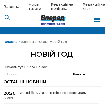
Архів
Редакційна
Редакційна
Головна
газети
політика
місія
Головна
Записи з тегом "Новій год"
пам’яті
НОВІЙ ГОД
 в евакуації
Нажаль тут нічого немає!
льство
Пошук:
ні новини
ОСТАННІ НОВИНИ
цина
20:28
Як юні бахмутяни Латвією подорожували
17 лип