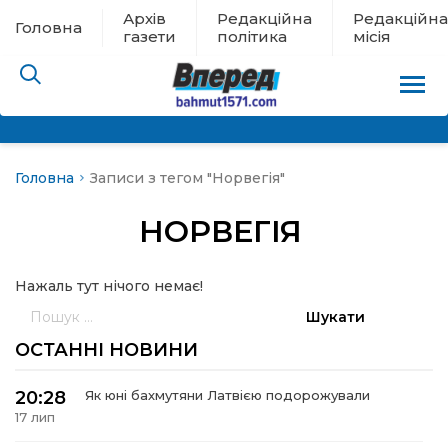
Архів
Редакційна
Редакційна
Головна
газети
політика
місія
Головна
Записи з тегом "Норвегія"
пам’яті
НОРВЕГІЯ
 в евакуації
Нажаль тут нічого немає!
льство
Пошук:
ні новини
ОСТАННІ НОВИНИ
цина
20:28
Як юні бахмутяни Латвією подорожували
17 лип