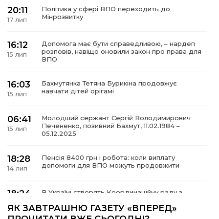
20:11
Політика у сфері ВПО переходить до
Мінрозвитку
17 лип
16:12
Допомога має бути справедливою, – нардеп
а
розповів, навіщо оновили закон про права для
15 лип
ВПО
газети
16:03
Бахмутянка Тетяна Бурикіна продовжує
навчати дітей орігамі
15 лип
ійна політика
06:41
Молодший сержант Сергій Володимирович
Печененко, позивний Бахмут, 11.02.1984 –
ійна місія
15 лип
05.12.2025
ти
18:28
Пенсія 8400 грн і робота: коли виплату
допомоги для ВПО можуть продовжити
14 лип
18:24
В Україні створять Координаційну раду з
питань ВПО та повернення українців із-за
14 лип
ЯК ЗАВТРАШНЮ ГАЗЕТУ «ВПЕРЕД»
кордону