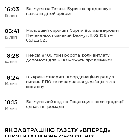
16:03
Бахмутянка Тетяна Бурикіна продовжує
навчати дітей орігамі
15 лип
06:41
Молодший сержант Сергій Володимирович
а
Печененко, позивний Бахмут, 11.02.1984 –
15 лип
05.12.2025
газети
18:28
Пенсія 8400 грн і робота: коли виплату
допомоги для ВПО можуть продовжити
14 лип
ійна політика
18:24
В Україні створять Координаційну раду з
ійна місія
питань ВПО та повернення українців із-за
14 лип
кордону
ти
18:15
Бахмутський код на Гощанщині: коли традиції
єднають громади
14 лип
17:25
Маленькі бахмутяни у Музеї роботів
ЯК ЗАВТРАШНЮ ГАЗЕТУ «ВПЕРЕД»
10 лип