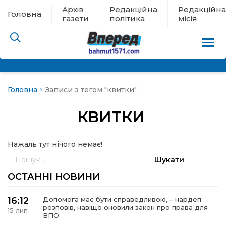
Архів
Редакційна
Редакційна
Головна
газети
політика
місія
Головна
Записи з тегом "квитки"
пам’яті
КВИТКИ
 в евакуації
Нажаль тут нічого немає!
льство
Пошук:
ні новини
ОСТАННІ НОВИНИ
цина
16:12
Допомога має бути справедливою, – нардеп
розповів, навіщо оновили закон про права для
15 лип
ВПО