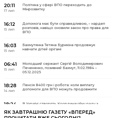
20:11
Політика у сфері ВПО переходить до
Мінрозвитку
17 лип
16:12
Допомога має бути справедливою, – нардеп
а
розповів, навіщо оновили закон про права для
15 лип
ВПО
газети
16:03
Бахмутянка Тетяна Бурикіна продовжує
навчати дітей орігамі
15 лип
ійна політика
06:41
Молодший сержант Сергій Володимирович
Печененко, позивний Бахмут, 11.02.1984 –
ійна місія
15 лип
05.12.2025
ти
18:28
Пенсія 8400 грн і робота: коли виплату
допомоги для ВПО можуть продовжити
14 лип
18:24
В Україні створять Координаційну раду з
питань ВПО та повернення українців із-за
14 лип
ЯК ЗАВТРАШНЮ ГАЗЕТУ «ВПЕРЕД»
кордону