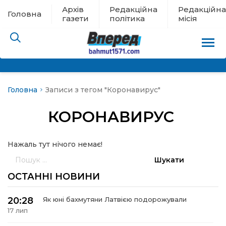
Архів
Редакційна
Редакційна
Головна
газети
політика
місія
Головна
Записи з тегом "Коронавирус"
пам’яті
КОРОНАВИРУС
 в евакуації
Нажаль тут нічого немає!
льство
Пошук:
ні новини
ОСТАННІ НОВИНИ
цина
20:28
Як юні бахмутяни Латвією подорожували
17 лип