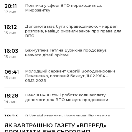
20:11
Політика у сфері ВПО переходить до
Мінрозвитку
17 лип
16:12
Допомога має бути справедливою, – нардеп
а
розповів, навіщо оновили закон про права для
15 лип
ВПО
газети
16:03
Бахмутянка Тетяна Бурикіна продовжує
навчати дітей орігамі
15 лип
ійна політика
06:41
Молодший сержант Сергій Володимирович
Печененко, позивний Бахмут, 11.02.1984 –
ійна місія
15 лип
05.12.2025
ти
18:28
Пенсія 8400 грн і робота: коли виплату
допомоги для ВПО можуть продовжити
14 лип
18:24
В Україні створять Координаційну раду з
питань ВПО та повернення українців із-за
14 лип
ЯК ЗАВТРАШНЮ ГАЗЕТУ «ВПЕРЕД»
кордону