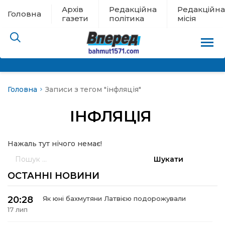
Архів
Редакційна
Редакційна
Головна
газети
політика
місія
Головна
Записи з тегом "інфляція"
пам’яті
ІНФЛЯЦІЯ
 в евакуації
Нажаль тут нічого немає!
льство
Пошук:
ні новини
ОСТАННІ НОВИНИ
цина
20:28
Як юні бахмутяни Латвією подорожували
17 лип