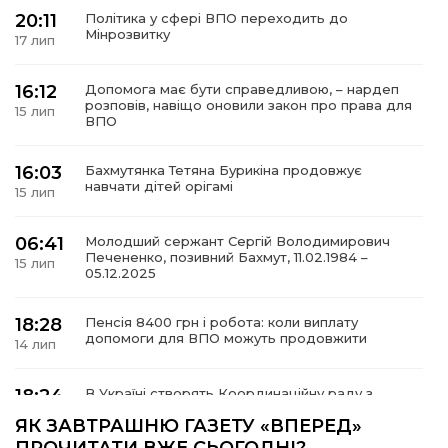
20:11
Політика у сфері ВПО переходить до
Мінрозвитку
17 лип
16:12
Допомога має бути справедливою, – нардеп
а
розповів, навіщо оновили закон про права для
15 лип
ВПО
газети
16:03
Бахмутянка Тетяна Бурикіна продовжує
навчати дітей орігамі
15 лип
ійна політика
06:41
Молодший сержант Сергій Володимирович
Печененко, позивний Бахмут, 11.02.1984 –
ійна місія
15 лип
05.12.2025
ти
18:28
Пенсія 8400 грн і робота: коли виплату
допомоги для ВПО можуть продовжити
14 лип
18:24
В Україні створять Координаційну раду з
питань ВПО та повернення українців із-за
14 лип
ЯК ЗАВТРАШНЮ ГАЗЕТУ «ВПЕРЕД»
кордону