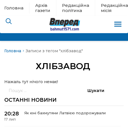
Архів
Редакційна
Редакційна
Головна
газети
політика
місія
Головна
Записи з тегом "хлібзавод"
пам’яті
ХЛІБЗАВОД
 в евакуації
Нажаль тут нічого немає!
льство
Пошук:
ні новини
ОСТАННІ НОВИНИ
цина
20:28
Як юні бахмутяни Латвією подорожували
17 лип