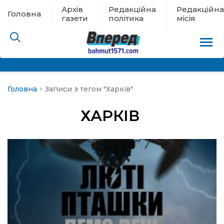
Архів
Редакційна
Редакційна
Головна
газети
політика
місія
Головна
Записи з тегом "Харків"
пам’яті
ХАРКІВ
 в евакуації
льство
ні новини
цина