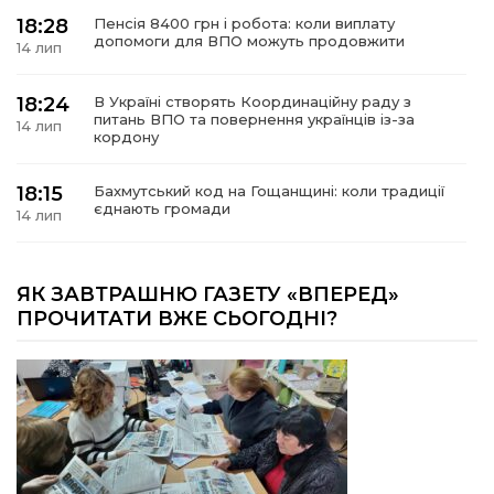
18:28
Пенсія 8400 грн і робота: коли виплату
допомоги для ВПО можуть продовжити
14 лип
18:24
В Україні створять Координаційну раду з
питань ВПО та повернення українців із-за
14 лип
кордону
18:15
Бахмутський код на Гощанщині: коли традиції
єднають громади
14 лип
17:25
Маленькі бахмутяни у Музеї роботів
ЯК ЗАВТРАШНЮ ГАЗЕТУ «ВПЕРЕД»
10 лип
ПРОЧИТАТИ ВЖЕ СЬОГОДНІ?
17:18
Морські мушлі в техніці макраме
10 лип
17:07
Бахмутяни вибороли нагороди на чемпіонаті
України з пара настільного тенісу
10 лип