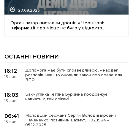
20.08.2023
Організатор виставки дронів у Чернігові:
Інформації про місце не було у відкрито...
а
газети
ОСТАННІ НОВИНИ
ійна політика
16:12
Допомога має бути справедливою, – нардеп
розповів, навіщо оновили закон про права для
15 лип
ійна місія
ВПО
ти
16:03
Бахмутянка Тетяна Бурикіна продовжує
навчати дітей орігамі
15 лип
06:41
Молодший сержант Сергій Володимирович
Печененко, позивний Бахмут, 11.02.1984 –
15 лип
05.12.2025