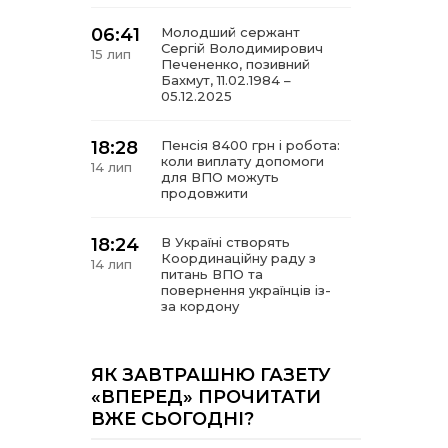
06:41
Молодший сержант
Сергій Володимирович
15 лип
Печененко, позивний
Бахмут, 11.02.1984 –
05.12.2025
18:28
Пенсія 8400 грн і робота:
коли виплату допомоги
14 лип
для ВПО можуть
продовжити
18:24
В Україні створять
Координаційну раду з
14 лип
питань ВПО та
повернення українців із-
за кордону
18:15
Бахмутський код на
Гощанщині: коли традиції
ЯК ЗАВТРАШНЮ ГАЗЕТУ
14 лип
єднають громади
«ВПЕРЕД» ПРОЧИТАТИ
ВЖЕ СЬОГОДНІ?
17:25
Маленькі бахмутяни у