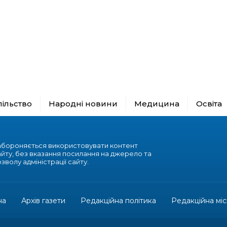
пільство
Народні новини
Медицина
Освіта
абороняється використовувати контент
айту, без вказання посилання на джерело та
зволу адміністрації сайту.
на
Архів газети
Редакційна політика
Редакційна міс