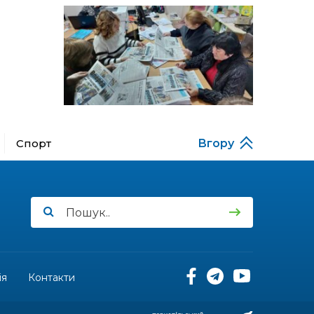
Музеї роботів
10 лип
17:18
Морські мушлі в техніці
макраме
10 лип
17:07
Бахмутяни вибороли
нагороди на чемпіонаті
10 лип
України з пара
настільного тенісу
Спорт
Вгору
11:54
Юна бахмутянка Кіра
Радченко долучилася до
08 лип
унікального інклюзивного
культурно-мистецького
проєкту «КОЛО
незламних»
11:45
Третій рік поспіль округ
Салдус приймає молодь
08 лип
із Бахмута
ія
Контакти
11:19
Солдат Сірик Тарас