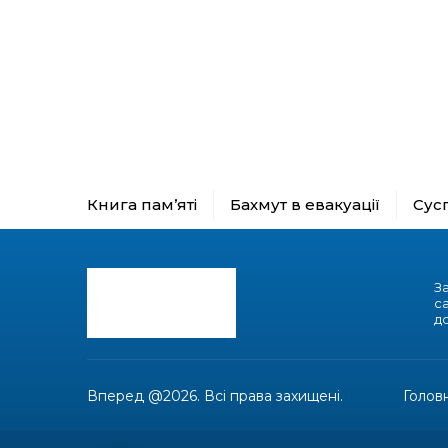
Книга пам’яті
Бахмут в евакуації
Сус
З
с
до
Вперед @2026. Всі права захищені.
Голов