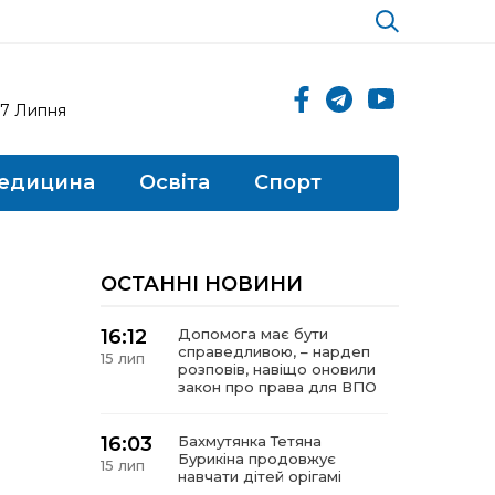
17 Липня
едицина
Освіта
Спорт
ОСТАННІ НОВИНИ
16:12
Допомога має бути
справедливою, – нардеп
15 лип
розповів, навіщо оновили
закон про права для ВПО
16:03
Бахмутянка Тетяна
Бурикіна продовжує
15 лип
навчати дітей орігамі