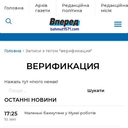
Архів
Редакційна
Редакційна
Головна
газети
політика
місія
Головна
Записи з тегом "верификация"
пам’яті
ВЕРИФИКАЦИЯ
 в евакуації
Нажаль тут нічого немає!
льство
Пошук:
ні новини
ОСТАННІ НОВИНИ
цина
17:25
Маленькі бахмутяни у Музеї роботів
10 лип