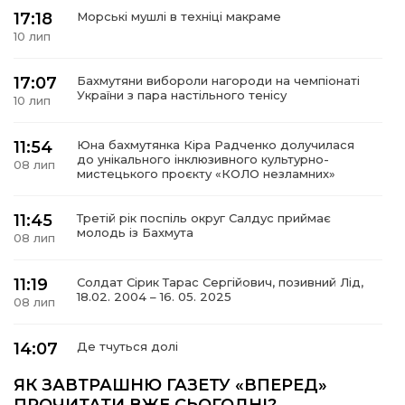
17:18
Морські мушлі в техніці макраме
10 лип
17:07
Бахмутяни вибороли нагороди на чемпіонаті
а
України з пара настільного тенісу
10 лип
газети
11:54
Юна бахмутянка Кіра Радченко долучилася
до унікального інклюзивного культурно-
08 лип
мистецького проєкту «КОЛО незламних»
ійна політика
11:45
Третій рік поспіль округ Салдус приймає
молодь із Бахмута
ійна місія
08 лип
11:19
Солдат Сірик Тарас Сергійович, позивний Лід,
ти
18.02. 2004 – 16. 05. 2025
08 лип
14:07
Де тчуться долі
06 лип
ЯК ЗАВТРАШНЮ ГАЗЕТУ «ВПЕРЕД»