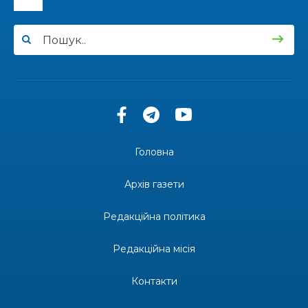
12:00
Бахмутські майстри представили Донеччину
на фестивалі «Молодий борщ – 2026»
30 чер
11:34
Частина ВПО більше не отримає житловий
ваучер: що зміниться з 1 серпня
30 чер
11:14
Бахмутська молодь досліджує Полтаву
30 чер
Головна
13:55
Солдат Ігор Ігорович Кравець, позивний
Батон, 11.02.2001 — 17.06.2024
29 чер
Архів газети
19:00
Внутрішнє переміщення в Україні: тест, який
держава досі провалює
Редакційна політика
27 чер
Редакційна місія
18:38
Майстер-клас «Троянди» для юних бахмутян
26 чер
Контакти
18:32
26 червня – день створення Бахмутської