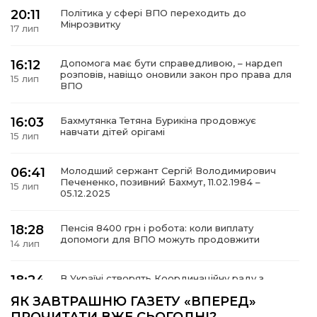
20:11
Політика у сфері ВПО переходить до
Мінрозвитку
17 лип
16:12
Допомога має бути справедливою, – нардеп
а
розповів, навіщо оновили закон про права для
15 лип
ВПО
газети
16:03
Бахмутянка Тетяна Бурикіна продовжує
навчати дітей орігамі
15 лип
ійна політика
06:41
Молодший сержант Сергій Володимирович
Печененко, позивний Бахмут, 11.02.1984 –
ійна місія
15 лип
05.12.2025
ти
18:28
Пенсія 8400 грн і робота: коли виплату
допомоги для ВПО можуть продовжити
14 лип
18:24
В Україні створять Координаційну раду з
питань ВПО та повернення українців із-за
14 лип
ЯК ЗАВТРАШНЮ ГАЗЕТУ «ВПЕРЕД»
кордону