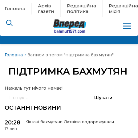
Архів
Редакційна
Редакційна
Головна
газети
політика
місія
Головна
Записи з тегом "підтримка бахмутян"
пам’яті
ПІДТРИМКА БАХМУТЯН
 в евакуації
Нажаль тут нічого немає!
льство
Пошук:
ні новини
ОСТАННІ НОВИНИ
цина
20:28
Як юні бахмутяни Латвією подорожували
17 лип