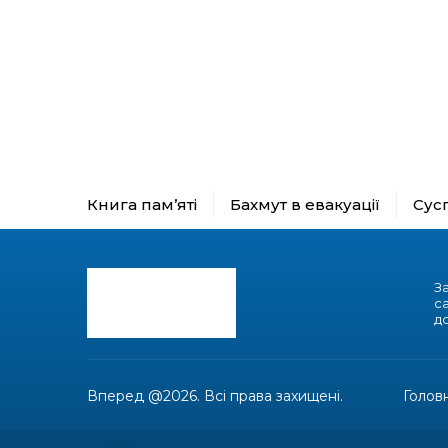
Книга пам’яті
Бахмут в евакуації
Сус
З
с
до
Вперед @2026. Всі права захищені.
Голов