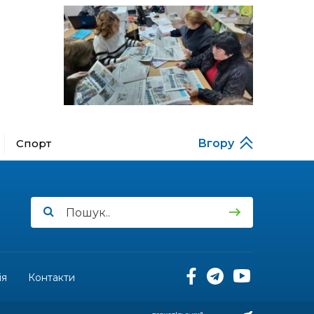
за кордону
18:15
Бахмутський код на
Гощанщині: коли традиції
14 лип
єднають громади
17:25
Маленькі бахмутяни у
Музеї роботів
10 лип
Спорт
Вгору
17:18
Морські мушлі в техніці
макраме
10 лип
17:07
Бахмутяни вибороли
нагороди на чемпіонаті
10 лип
України з пара
настільного тенісу
11:54
Юна бахмутянка Кіра
Радченко долучилася до
ія
Контакти
08 лип
унікального інклюзивного
культурно-мистецького
проєкту «КОЛО