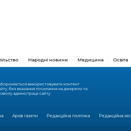
пільство
Народні новини
Медицина
Освіта
абороняється використовувати контент
айту, без вказання посилання на джерело та
зволу адміністрації сайту.
на
Архів газети
Редакційна політика
Редакційна міс