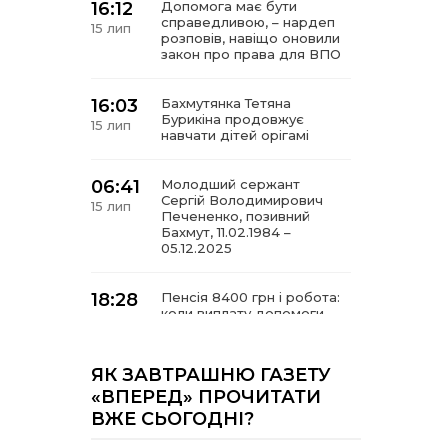
16:12
Допомога має бути
справедливою, – нардеп
15 лип
розповів, навіщо оновили
закон про права для ВПО
16:03
Бахмутянка Тетяна
Бурикіна продовжує
15 лип
навчати дітей орігамі
06:41
Молодший сержант
Сергій Володимирович
15 лип
Печененко, позивний
Бахмут, 11.02.1984 –
05.12.2025
18:28
Пенсія 8400 грн і робота:
коли виплату допомоги
14 лип
для ВПО можуть
продовжити
ЯК ЗАВТРАШНЮ ГАЗЕТУ
18:24
«ВПЕРЕД» ПРОЧИТАТИ
В Україні створять
Координаційну раду з
14 лип
ВЖЕ СЬОГОДНІ?
питань ВПО та
повернення українців із-