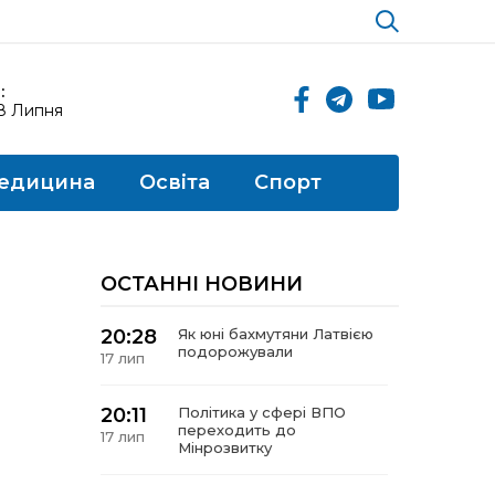
:
18 Липня
едицина
Освіта
Спорт
ОСТАННІ НОВИНИ
20:28
Як юні бахмутяни Латвією
подорожували
17 лип
20:11
Політика у сфері ВПО
переходить до
17 лип
Мінрозвитку