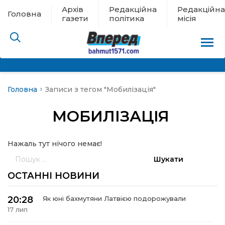
Архів
Редакційна
Редакційна
Головна
газети
політика
місія
Головна
Записи з тегом "Мобилізація"
пам’яті
МОБИЛІЗАЦІЯ
 в евакуації
Нажаль тут нічого немає!
льство
Пошук:
ні новини
ОСТАННІ НОВИНИ
цина
20:28
Як юні бахмутяни Латвією подорожували
17 лип