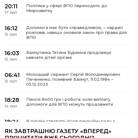
20:11
Політика у сфері ВПО переходить до
Мінрозвитку
17 лип
16:12
Допомога має бути справедливою, – нардеп
а
розповів, навіщо оновили закон про права для
15 лип
ВПО
газети
16:03
Бахмутянка Тетяна Бурикіна продовжує
навчати дітей орігамі
15 лип
ійна політика
06:41
Молодший сержант Сергій Володимирович
Печененко, позивний Бахмут, 11.02.1984 –
ійна місія
15 лип
05.12.2025
ти
18:28
Пенсія 8400 грн і робота: коли виплату
допомоги для ВПО можуть продовжити
14 лип
18:24
В Україні створять Координаційну раду з
питань ВПО та повернення українців із-за
14 лип
ЯК ЗАВТРАШНЮ ГАЗЕТУ «ВПЕРЕД»
кордону