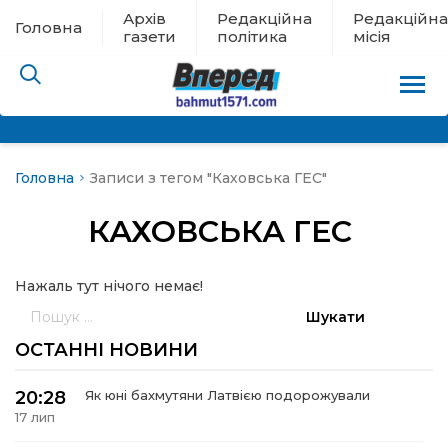
Архів
Редакційна
Редакційна
Головна
газети
політика
місія
Головна
Записи з тегом "Каховська ГЕС"
пам’яті
КАХОВСЬКА ГЕС
 в евакуації
Нажаль тут нічого немає!
льство
Пошук:
ні новини
ОСТАННІ НОВИНИ
цина
20:28
Як юні бахмутяни Латвією подорожували
17 лип