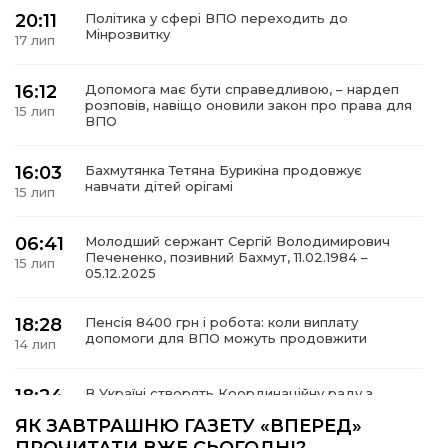
20:11
Політика у сфері ВПО переходить до
Мінрозвитку
17 лип
16:12
Допомога має бути справедливою, – нардеп
а
розповів, навіщо оновили закон про права для
15 лип
ВПО
газети
16:03
Бахмутянка Тетяна Бурикіна продовжує
навчати дітей орігамі
15 лип
ійна політика
06:41
Молодший сержант Сергій Володимирович
Печененко, позивний Бахмут, 11.02.1984 –
ійна місія
15 лип
05.12.2025
ти
18:28
Пенсія 8400 грн і робота: коли виплату
допомоги для ВПО можуть продовжити
14 лип
18:24
В Україні створять Координаційну раду з
питань ВПО та повернення українців із-за
14 лип
ЯК ЗАВТРАШНЮ ГАЗЕТУ «ВПЕРЕД»
кордону