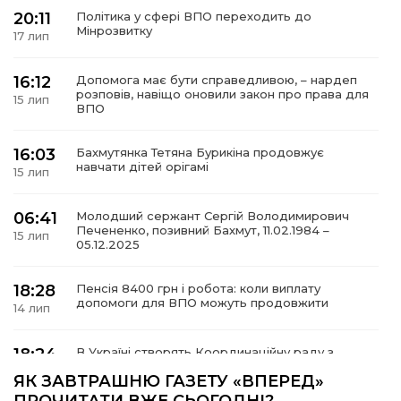
20:11
Політика у сфері ВПО переходить до
Мінрозвитку
17 лип
16:12
Допомога має бути справедливою, – нардеп
а
розповів, навіщо оновили закон про права для
15 лип
ВПО
газети
16:03
Бахмутянка Тетяна Бурикіна продовжує
навчати дітей орігамі
15 лип
ійна політика
06:41
Молодший сержант Сергій Володимирович
Печененко, позивний Бахмут, 11.02.1984 –
ійна місія
15 лип
05.12.2025
ти
18:28
Пенсія 8400 грн і робота: коли виплату
допомоги для ВПО можуть продовжити
14 лип
18:24
В Україні створять Координаційну раду з
питань ВПО та повернення українців із-за
14 лип
ЯК ЗАВТРАШНЮ ГАЗЕТУ «ВПЕРЕД»
кордону