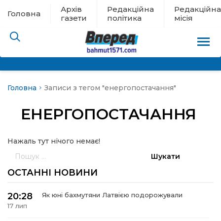
Архів
Редакційна
Редакційна
Головна
газети
політика
місія
Головна
Записи з тегом "енергопостачання"
пам’яті
ЕНЕРГОПОСТАЧАННЯ
 в евакуації
Нажаль тут нічого немає!
льство
Пошук:
ні новини
ОСТАННІ НОВИНИ
цина
20:28
Як юні бахмутяни Латвією подорожували
17 лип