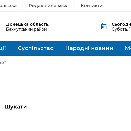
олітика
Редакційна місія
Контакти
Донецька область,
Сьогодні
Бахмутський район
Субота, 
ції
Суспільство
Народні новини
М
ый"