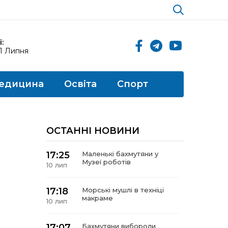
:
11 Липня
едицина
Освіта
Спорт
ОСТАННІ НОВИНИ
17:25
Маленькі бахмутяни у
Музеї роботів
10 лип
17:18
Морські мушлі в техніці
макраме
10 лип
17:07
Бахмутяни вибороли