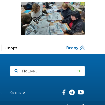
13:52
Бахмутяни у Полтаві
побували на концерті
06 лип
«Натхненні літом»
13:46
Частині ВПО можуть
призупинити виплати: що
06 лип
варто зробити
переселенцям
14:57
Чудова вовняна
акварель
Спорт
Вгору
03 лип
13:54
У Дніпрі з нагоди
утворення Донецької
03 лип
області відбулася
мистецька рефлексія
«Донеччина на мапі часу:
історія, що творить
майбутнє»
ія
Контакти
20:48
Солдат Юрій
Володимирович Капшук,
02 лип
позивний Бахмут,