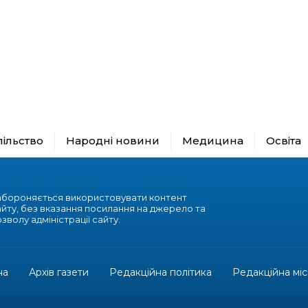
пільство
Народні новини
Медицина
Освіта
абороняється використовувати контент
айту, без вказання посилання на джерело та
зволу адміністрації сайту.
на
Архів газети
Редакційна політика
Редакційна міс