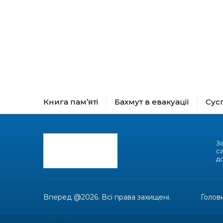
Книга пам’яті
Бахмут в евакуації
Сус
З
с
до
Вперед @2026. Всі права захищені.
Голов