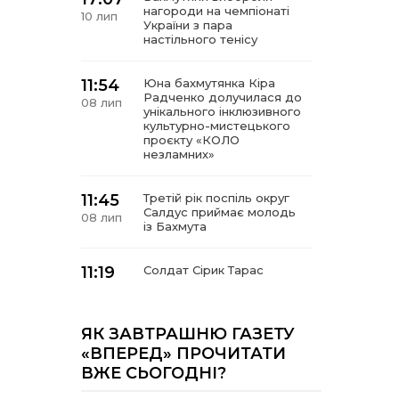
нагороди на чемпіонаті
10 лип
України з пара
настільного тенісу
11:54
Юна бахмутянка Кіра
Радченко долучилася до
08 лип
унікального інклюзивного
культурно-мистецького
проєкту «КОЛО
незламних»
11:45
Третій рік поспіль округ
Салдус приймає молодь
08 лип
із Бахмута
11:19
Солдат Сірик Тарас
Сергійович, позивний Лід,
08 лип
18.02. 2004 – 16. 05. 2025
ЯК ЗАВТРАШНЮ ГАЗЕТУ
14:07
Де тчуться долі
«ВПЕРЕД» ПРОЧИТАТИ
06 лип
ВЖЕ СЬОГОДНІ?