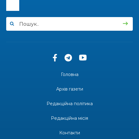
13:33
Юні мешканці Бахмутської громади у Харкові
долучилися до проєкту «Радість у дитячих
30 лип
усмішках»
13:27
Інформація про фінансування матеріальної
допомоги мешканцям Бахмутської міської
30 лип
територіальної громади
14:37
«Дві музи» у Рівному: свято краси, мистецтва
та натхнення!
28 лип
Головна
14:31
Зустріч провідних спортсменів і тренерів
Донеччини
Архів газети
28 лип
Редакційна політика
14:23
Одна з найяскравіших постатей Бахмута –
Борис Сергійович Вальх, видатний лікар,
28 лип
епідеміолог, зоолог
Редакційна місія
13:19
Бахмутських медичних працівників привітали з
Контакти
професійним святом
25 лип