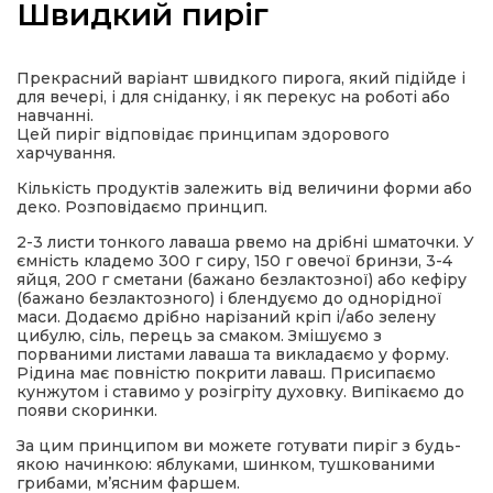
Швидкий пиріг
Прекрасний варіант швидкого пирога, який підійде і
для вечері, і для сніданку, і як перекус на роботі або
а
навчанні.
Цей пиріг відповідає принципам здорового
харчування.
газети
Кількість продуктів залежить від величини форми або
деко. Розповідаємо принцип.
ійна політика
2-3 листи тонкого лаваша рвемо на дрібні шматочки. У
ємність кладемо 300 г сиру, 150 г овечої бринзи, 3-4
яйця, 200 г сметани (бажано безлактозної) або кефіру
ійна місія
(бажано безлактозного) і блендуємо до однорідної
маси. Додаємо дрібно нарізаний кріп і/або зелену
цибулю, сіль, перець за смаком. Змішуємо з
ти
порваними листами лаваша та викладаємо у форму.
Рідина має повністю покрити лаваш. Присипаємо
кунжутом і ставимо у розігріту духовку. Випікаємо до
появи скоринки.
За цим принципом ви можете готувати пиріг з будь-
якою начинкою: яблуками, шинком, тушкованими
грибами, м’ясним фаршем.