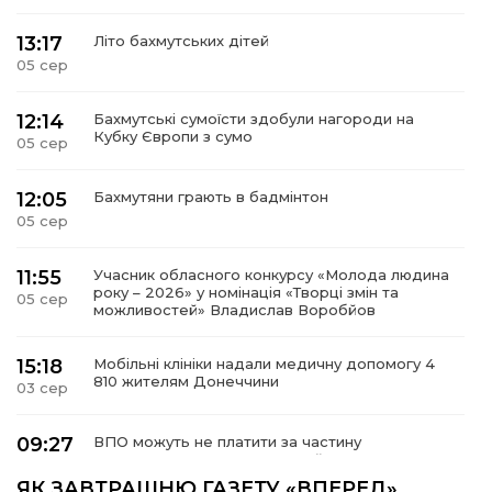
13:17
Літо бахмутських дітей
05 сер
12:14
Бахмутські сумоїсти здобули нагороди на
Кубку Європи з сумо
05 сер
12:05
Бахмутяни грають в бадмінтон
05 сер
11:55
Учасник обласного конкурсу «Молода людина
року – 2026» у номінація «Творці змін та
05 сер
можливостей» Владислав Воробйов
15:18
Мобільні клініки надали медичну допомогу 4
810 жителям Донеччини
03 сер
09:27
ВПО можуть не платити за частину
комунальних послуг: про що йдеться
03 сер
ЯК ЗАВТРАШНЮ ГАЗЕТУ «ВПЕРЕД»