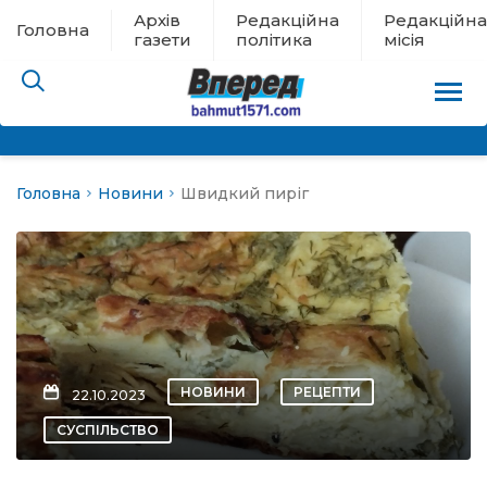
Архів
Редакційна
Редакційна
Головна
газети
політика
місія
Головна
Новини
Швидкий пиріг
пам’яті
 в евакуації
льство
ні новини
НОВИНИ
РЕЦЕПТИ
22.10.2023
цина
СУСПІЛЬСТВО