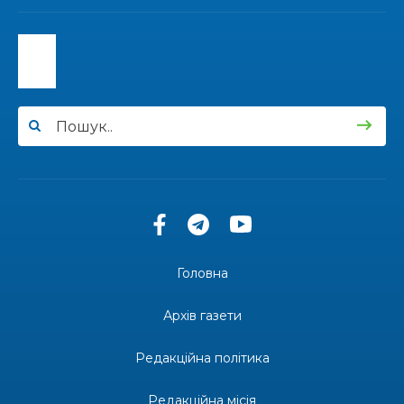
15:30
Бахмутяни відвідали Музей науки
Національного університету «Полтавська
31 лип
політехніка імені Юрія Кондратюка»
15:24
Бахмутянка Ірина Денисенко бере участь у
конкурсі «Молода людина року – 2026»
31 лип
13:40
“Серпневі свята” – Клуб з народознавства
“Народний календар”
30 лип
13:33
Юні мешканці Бахмутської громади у Харкові
долучилися до проєкту «Радість у дитячих
30 лип
усмішках»
Головна
13:27
Інформація про фінансування матеріальної
допомоги мешканцям Бахмутської міської
30 лип
Архів газети
територіальної громади
Редакційна політика
14:37
«Дві музи» у Рівному: свято краси, мистецтва
та натхнення!
28 лип
Редакційна місія