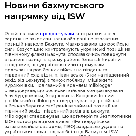
Новини бахмутського
напрямку від ISW
а
Російські сили
продовжували
контратаки, але 4
серпня не захопили нових або раніше втрачених
позицій навколо Бахмута. Маляр заявив, що російські
газети
сили безуспішно контратакують українські позиції на
північному фланзі Бахмута, сподіваючись повернути
втрачені позиції в цьому районі. Генштаб України
ійна політика
повідомив, що українські сили стримували
просування російських військ на південь та
південний схід від н. п. Іванівське (5 км на південний
ійна місія
захід від Бахмута), а також поблизу Кліщівки та
Курдюмівки. Пов’язаний з Кремлем milblogger
стверджував, що російські війська контратакували
біля Курдюмівки, Андріївки та Кліщівки. Інший
ти
російський milblogger стверджував, що російські
війська зберегли свої раніше займані позиції на
північний захід і південний захід від Бахмута.
Milblogger стверджував, що артилерія та безпілотники
150-ї мотострілецької дивізії (8-а гвардійська
загальновійськова армія, ПВО) завдавали ударів по
українських силах під час боїв під Бахмутом. ISW