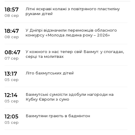
18:57
Літні яскраві колажі з повітряного пластиліну
руками дітей
08 сер
18:47
У Дніпрі відзначили переможців обласного
конкурсу «Молода людина року – 2026»
08 сер
08:47
У кожного з нас тепер свій Бахмут: у спогадах,
серці та молитвах
07 сер
13:17
Літо бахмутських дітей
05 сер
12:14
Бахмутські сумоїсти здобули нагороди на
Кубку Європи з сумо
05 сер
12:05
Бахмутяни грають в бадмінтон
05 сер