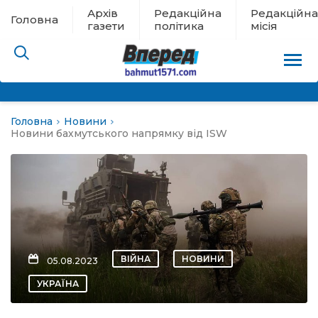
Архів
Редакційна
Редакційна
Головна
газети
політика
місія
Головна
Новини
пам’яті
Новини бахмутського напрямку від ISW
 в евакуації
льство
ні новини
ВІЙНА
НОВИНИ
05.08.2023
цина
УКРАЇНА