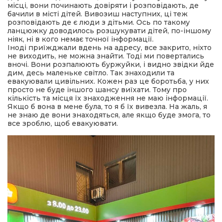
місці, вони починають довіряти і розповідають, де
бачили в місті дітей. Вивозиш наступних, ці теж
розповідають де є люди з дітьми. Ось по такому
ланцюжку доводилось розшукувати дітей, по-іншому
ніяк, ні в кого немає точної інформації.
Іноді приїжджали вдень на адресу, все закрито, ніхто
не виходить, не можна знайти. Тоді ми повертались
вночі. Вони розпалюють буржуйки, і видно звідки йде
дим, десь маленьке світло. Так знаходили та
евакуювали цивільних. Кожен раз це боротьба, у них
просто не буде іншого шансу виїхати. Тому про
кількість та місця їх знаходження не маю інформації.
Якщо б вона в мене була, то я б їх вивезла. На жаль, я
не знаю де вони знаходяться, але якщо буде змога, то
все зроблю, щоб евакуювати.