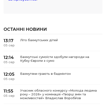
ОСТАННІ НОВИНИ
13:17
Літо бахмутських дітей
05 сер
12:14
Бахмутські сумоїсти здобули нагороди на
Кубку Європи з сумо
05 сер
12:05
Бахмутяни грають в бадмінтон
05 сер
11:55
Учасник обласного конкурсу «Молода людина
року – 2026» у номінація «Творці змін та
05 сер
можливостей» Владислав Воробйов