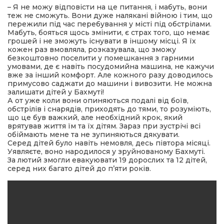
– Я не можу відповісти на це питання, і мабуть, вони
теж не сможуть. Вони дуже налякані війною і тим, що
пережили під час перебування у місті під обстрілами.
Мабуть, бояться щось змінити, є страх того, що немає
грошей і не зможуть існувати в іншому місці. Я їх
кожен раз вмовляла, розказувала, що зможу
безкоштовно поселити у помешкання з гарними
умовами, де є навіть посудомийна машина, не кажучи
вже за інший комфорт. Але кожного разу доводилось
примусово саджати до машини і вивозити. Не можна
залишати дітей у Бахмуті!
А от уже коли вони опиняються подалі від боїв,
обстрілів і снарядів, приходять до тями, то розуміють,
що це був важкий, але необхідний крок, який
врятував життя їм та їх дітям. Зараз при зустрічі всі
обіймають мене та не зупиняються дякувати.
Серед дітей було навіть немовля, десь півтора місяці.
Уявляєте, воно народилося у зруйнованому Бахмуті.
За лютий змогли евакуювати 19 дорослих та 12 дітей,
серед них багато дітей до п’яти років.