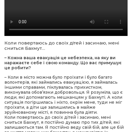
Коли повертаюсь до своїх дітей і засинаю, мені
сниться Бахмут…
– Кожна ваша евакуація це небезпека, на яку ви
наражаєте себе і свою команду. Що вас примушує
це робити?
– Коли в місто можна було проїхати і було багато
волонтерів, які займались евакуацією, я займалась
іншими справами, піклувалась прихистком,
виконувала обов’язки добровольця. Я розуміла, що є
люди, які допомагають мешканцям у Бахмуті. А коли
ситуація погіршилась і ніхто, окрім мене, туди не міг
проїхати, а діти ще залишились в майже
зруйнованому місті, я повинна була діяти.
Коли повертаюсь до своїх дітей і засинаю, мені
сниться Бахмут, я постійно думаю про тих дітей, які
залишаються там. Я постійно веду свій бій, але це бій