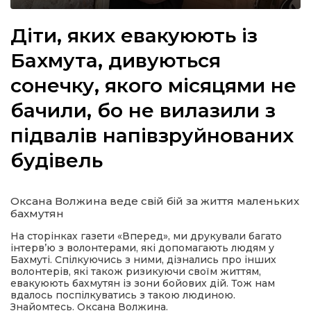
Діти, яких евакуюють із
Бахмута, дивуються
а
сонечку, якого місяцями не
бачили, бо не вилазили з
газети
підвалів напівзруйнованих
ійна політика
будівель
ійна місія
Оксана Волжина веде свій бій за життя маленьких
бахмутян
ти
На сторінках газети «Вперед», ми друкували багато
інтерв’ю з волонтерами, які допомагають людям у
Бахмуті. Спілкуючись з ними, дізнались про інших
волонтерів, які також ризикуючи своїм життям,
евакуюють бахмутян із зони бойових дій. Тож нам
вдалось поспілкуватись з такою людиною.
Знайомтесь. Оксана Волжина.