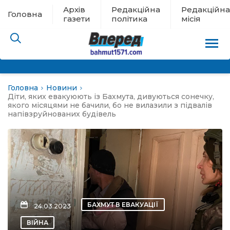
Архів
Редакційна
Редакційна
Головна
газети
політика
місія
Головна
Новини
пам’яті
Діти, яких евакуюють із Бахмута, дивуються сонечку,
якого місяцями не бачили, бо не вилазили з підвалів
напівзруйнованих будівель
 в евакуації
льство
ні новини
цина
БАХМУТ В ЕВАКУАЦІЇ
24.03.2023
ВІЙНА