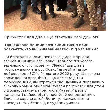
Прихисток для дітей, що втратили свої домівки
-Пані Оксано, хочемо познайомитись з вами,
розкажіть, хто ви і чим займаєтесь під час війни?
– Я багатодітна мама, психолог, директорка та
засновниця літнього безкоштовного психолого-
відновлюючого проекту «7Fields” для дітей,
постраждалих від російської агресії, а також
доброволець ЗСУ з 24 лютого 2022 року. Ще голова
громадської організації, що домогає дітям-
переселенцям, які втратили свої домівки, переважно
зі сходу країни. Ми організували прихисток для дітей
у Броварському районі міста Києва. У цьому
пансіонаті майже рік на постійній основі живуть
близько сорока дітей. Вони тут навчаються та
знаходяться у безпеці, в чудових умовах.