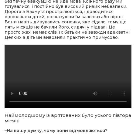
безпечну евакуацію не йде мова. Кожного разу ми
готувалися, і постійно був високий ризик небезпеки.
Дорога з Бахмута прострілюється, і доводиться
відволікати дітей, розказуючи їм казочки або вірші.
Вони навіть дивувались сонечку, яке сідало, тому що
пять місяців не бачили його, сидячі у підвалі. Це
просто жах, немає слів. Їх батьки не завжди адекватні.
Деяких з дітьми вивозили практично примусово.
Наймолодшому із врятованих було усього півтора
місяці
–
На вашу думку, чому вони відмовляються
?