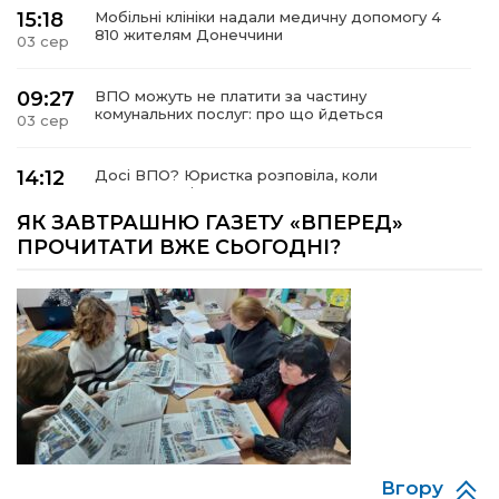
15:18
Мобільні клініки надали медичну допомогу 4
810 жителям Донеччини
03 сер
09:27
ВПО можуть не платити за частину
комунальних послуг: про що йдеться
03 сер
14:12
Досі ВПО? Юристка розповіла, коли
переселенці втрачають виплати та статус
01 сер
внутрішньо переміщеної особи
ЯК ЗАВТРАШНЮ ГАЗЕТУ «ВПЕРЕД»
ПРОЧИТАТИ ВЖЕ СЬОГОДНІ?
14:04
Учасниця обласного конкурсу «Молода
людина року – 2026» у номінації «Пульс життя»
01 сер
Аліна Кулик
15:58
Літо в Жовтих Водах
31 лип
15:30
Бахмутяни відвідали Музей науки
Національного університету «Полтавська
31 лип
політехніка імені Юрія Кондратюка»
Вгору