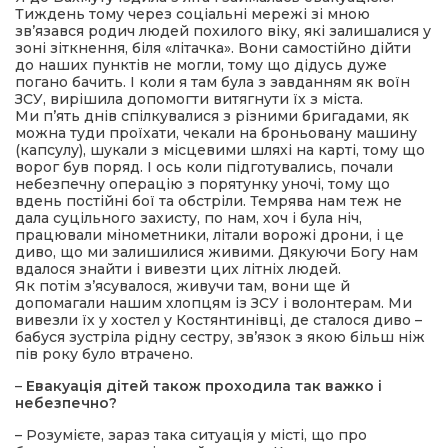
Тиждень тому через соціальні мережі зі мною
зв’язався родич людей похилого віку, які залишалися у
зоні зіткнення, біля «літачка». Вони самостійно дійти
до наших пунктів не могли, тому що дідусь дуже
погано бачить. І коли я там була з завданням як воїн
ЗСУ, вирішила допомогти витягнути їх з міста.
Ми п’ять днів спілкувалися з різними бригадами, як
можна туди проїхати, чекали на броньовану машину
(капсулу), шукали з місцевими шляхі на карті, тому що
ворог був поряд. І ось коли підготувались, почали
небезпечну операцію з порятунку уночі, тому що
вдень постійні бої та обстріли. Темрява нам теж не
дала суцільного захисту, по нам, хоч і була ніч,
працювали мінометники, літали ворожі дрони, і це
диво, що ми залишилися живими. Дякуючи Богу нам
вдалося знайти і вивезти цих літніх людей.
Як потім з’ясувалося, живучи там, вони ще й
допомагали нашим хлопцям із ЗСУ і волонтерам. Ми
вивезли їх у хостел у Костянтинівці, де сталося диво –
бабуся зустріла рідну сестру, зв’язок з якою більш ніж
пів року було втрачено.
–
Евакуація дітей також проходила так важко і
небезпечно?
– Розумієте, зараз така ситуація у місті, що про