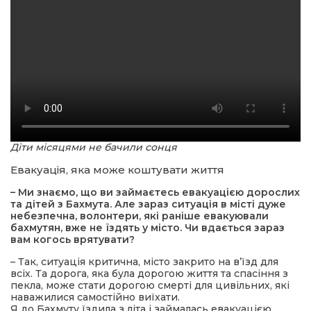
Діти місяцями не бачили сонця
Евакуація, яка може коштувати життя
– Ми знаємо, що ви займаєтесь евакуацією дорослих
та дітей з Бахмута. Але зараз ситуація в місті дуже
небезпечна, волонтери, які раніше евакуювали
бахмутян, вже не їздять у місто. Чи вдається зараз
вам когось врятувати?
– Так, ситуація критична, місто закрито на в’їзд для
всіх. Та дорога, яка була дорогою життя та спасіння з
пекла, може стати дорогою смерті для цивільних, які
наважилися самостійно виїхати.
Я до Бахмуту їздила з літа і займалась евакуацією.