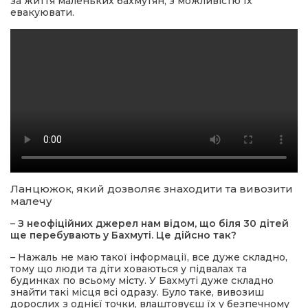
за життя маленьких бахмутян, з можливістю їх
евакуювати.
Ланцюжок, який дозволяє знаходити та вивозити
малечу
–
З неофіційних джерел нам відом, що біля 30 дітей
ще перебувають у Бахмуті. Це дійсно так?
– Нажаль не маю такої інформації, все дуже складно,
тому що люди та діти ховаються у підвалах та
будинках по всьому місту. У Бахмуті дуже складно
знайти такі місця всі одразу. Було таке, вивозиш
дорослих з однієї точки, влаштовуєш їх у безпечному