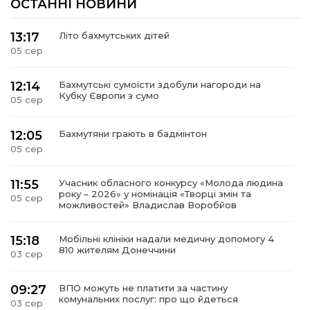
ОСТАННІ НОВИНИ
13:17
Літо бахмутських дітей
05 сер
12:14
Бахмутські сумоїсти здобули нагороди на
Кубку Європи з сумо
05 сер
12:05
Бахмутяни грають в бадмінтон
05 сер
11:55
Учасник обласного конкурсу «Молода людина
року – 2026» у номінація «Творці змін та
05 сер
можливостей» Владислав Воробйов
15:18
Мобільні клініки надали медичну допомогу 4
810 жителям Донеччини
03 сер
09:27
ВПО можуть не платити за частину
комунальних послуг: про що йдеться
03 сер