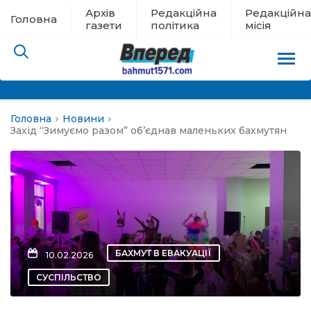
Архів
Редакційна
Редакційна
Головна
газети
політика
місія
Головна
Новини
пам’яті
Захід “Зимуємо разом” об’єднав маленьких бахмутян
 в евакуації
льство
ні новини
БАХМУТ В ЕВАКУАЦІЇ
10.02.2026
цина
СУСПІЛЬСТВО