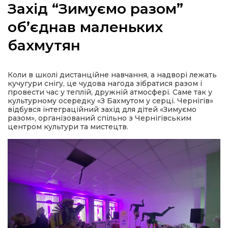
Захід “Зимуємо разом”
об’єднав маленьких
бахмутян
а
Коли в школі дистанційне навчання, а надворі лежать
газети
кучугури снігу, це чудова нагода зібратися разом і
провести час у теплій, дружній атмосфері. Саме так у
культурному осередку «З Бахмутом у серці. Чернігів»
ійна політика
відбувся інтеграційний захід для дітей «Зимуємо
разом», організований спільно з Чернігівським
центром культури та мистецтв.
ійна місія
ти