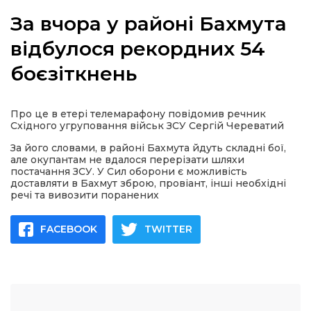
За вчора у районі Бахмута
відбулося рекордних 54
боєзіткнень
а
газети
Про це в етері телемарафону повідомив речник
Східного угруповання військ ЗСУ Сергій Череватий
ійна політика
За його словами, в районі Бахмута йдуть складні бої,
але окупантам не вдалося перерізати шляхи
постачання ЗСУ. У Сил оборони є можливість
ійна місія
доставляти в Бахмут зброю, провіант, інші необхідні
речі та вивозити поранених
ти
FACEBOOK
TWITTER