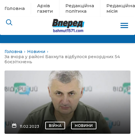
Архів
Редакційна
Редакційна
Головна
газети
політика
місія
Головна
Новини
пам’яті
За вчора у районі Бахмута відбулося рекордних 54
боєзіткнень
 в евакуації
льство
ні новини
цина
ВІЙНА
НОВИНИ
11.02.2023