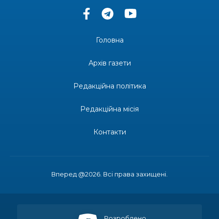
13:33
Юні мешканці Бахмутської громади у Харкові
долучилися до проєкту «Радість у дитячих
30 лип
усмішках»
Головна
13:27
Інформація про фінансування матеріальної
допомоги мешканцям Бахмутської міської
30 лип
Архів газети
територіальної громади
Редакційна політика
14:37
«Дві музи» у Рівному: свято краси, мистецтва
та натхнення!
28 лип
Редакційна місія
14:31
Зустріч провідних спортсменів і тренерів
Донеччини
Контакти
28 лип
14:23
Одна з найяскравіших постатей Бахмута –
Борис Сергійович Вальх, видатний лікар,
28 лип
епідеміолог, зоолог
Вперед @2026. Всі права захищені.
13:19
Бахмутських медичних працівників привітали з
професійним святом
25 лип
Розроблено