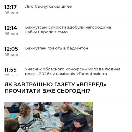
13:17
Літо бахмутських дітей
05 сер
12:14
Бахмутські сумоїсти здобули нагороди на
Кубку Європи з сумо
05 сер
12:05
Бахмутяни грають в бадмінтон
05 сер
11:55
Учасник обласного конкурсу «Молода людина
року – 2026» у номінація «Творці змін та
05 сер
можливостей» Владислав Воробйов
ЯК ЗАВТРАШНЮ ГАЗЕТУ «ВПЕРЕД»
ПРОЧИТАТИ ВЖЕ СЬОГОДНІ?
15:18
Мобільні клініки надали медичну допомогу 4
810 жителям Донеччини
03 сер
09:27
ВПО можуть не платити за частину
комунальних послуг: про що йдеться
03 сер