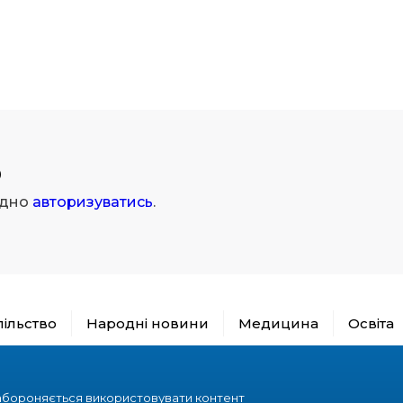
р
ідно
авторизуватись
.
пільство
Народні новини
Медицина
Освіта
абороняється використовувати контент