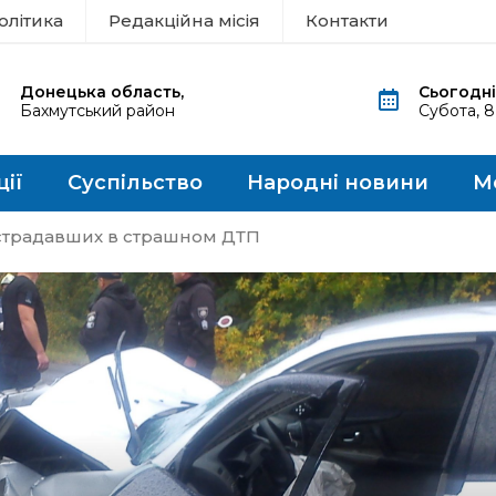
олітика
Редакційна місія
Контакти
Донецька область,
Сьогодні
Бахмутський район
Субота, 
ції
Суспільство
Народні новини
М
острадавших в страшном ДТП