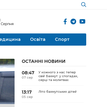
:
8 Серпня
едицина
Освіта
Спорт
ОСТАННІ НОВИНИ
08:47
У кожного з нас тепер
свій Бахмут: у спогадах,
07 сер
серці та молитвах
13:17
Літо бахмутських дітей
05 сер