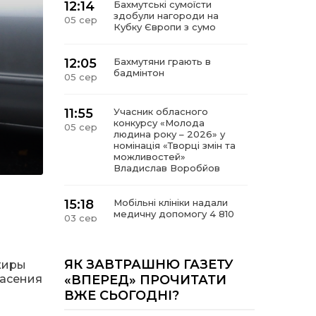
12:14
Бахмутські сумоїсти
здобули нагороди на
05 сер
Кубку Європи з сумо
12:05
Бахмутяни грають в
бадмінтон
05 сер
11:55
Учасник обласного
конкурсу «Молода
05 сер
людина року – 2026» у
номінація «Творці змін та
можливостей»
Владислав Воробйов
15:18
Мобільні клініки надали
медичну допомогу 4 810
03 сер
жителям Донеччини
09:27
ВПО можуть не платити
ЯК ЗАВТРАШНЮ ГАЗЕТУ
жиры
за частину комунальних
03 сер
пасения
«ВПЕРЕД» ПРОЧИТАТИ
послуг: про що йдеться
ВЖЕ СЬОГОДНІ?