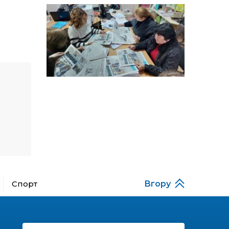
14:12
Досі ВПО? Юристка
розповіла, коли
01 сер
переселенці втрачають
виплати та статус
внутрішньо переміщеної
особи
14:04
Учасниця обласного
конкурсу «Молода
01 сер
людина року – 2026» у
номінації «Пульс життя»
Аліна Кулик
15:58
Літо в Жовтих Водах
31 лип
15:30
Бахмутяни відвідали
Музей науки
31 лип
Національного
Спорт
Вгору
університету
«Полтавська політехніка
імені Юрія Кондратюка»
15:24
Бахмутянка Ірина