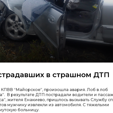
острадавших в страшном ДТП
е КПВВ “Майорское”, произошла авария. Лоб в лоб
а”. В результате ДТП пострадали водители и пасса
а”, жителя Енакиево, пришлось вызывать Службу с
тов мужчину извлекли из автомобиля. С тяжелыми
мутскую больницу.