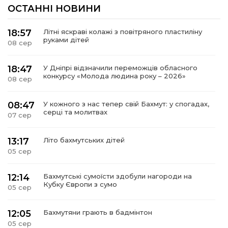
ОСТАННІ НОВИНИ
18:57
Літні яскраві колажі з повітряного пластиліну
руками дітей
08 сер
18:47
У Дніпрі відзначили переможців обласного
конкурсу «Молода людина року – 2026»
08 сер
08:47
У кожного з нас тепер свій Бахмут: у спогадах,
серці та молитвах
07 сер
13:17
Літо бахмутських дітей
05 сер
12:14
Бахмутські сумоїсти здобули нагороди на
Кубку Європи з сумо
05 сер
12:05
Бахмутяни грають в бадмінтон
05 сер