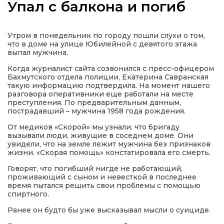
Упал с балкона и погиб
Утром в понедельник по городу пошли слухи о том,
что в доме на улице Юбилейной с девятого этажа
а
выпал мужчина.
Когда журналист сайта созвонился с пресс-офицером
Бахмутского отдела полиции, Екатерина Савранская
газети
такую информацию подтвердила. На момент нашего
разговора оперативники еще работали на месте
преступления. По предварительным данным,
ійна політика
пострадавший – мужчина 1958 года рождения.
От медиков «Скорой» мы узнали, что бригаду
ійна місія
вызывали люди, живущие в соседнем доме. Они
увидели, что на земле лежит мужчина без признаков
жизни. «Скорая помощь» констатировала его смерть.
ти
Говорят, что погибший нигде не работающий,
проживающий с сыном и невесткой в последнее
время пытался решить свои проблемы с помощью
спиртного.
Ранее он будто бы уже высказывал мысли о суициде.