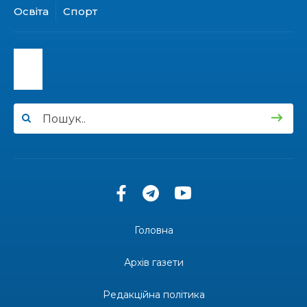
Освіта
Спорт
15:30
Бахмутяни відвідали Музей науки
Національного університету «Полтавська
31 лип
політехніка імені Юрія Кондратюка»
15:24
Бахмутянка Ірина Денисенко бере участь у
конкурсі «Молода людина року – 2026»
31 лип
13:40
“Серпневі свята” – Клуб з народознавства
“Народний календар”
30 лип
13:33
Юні мешканці Бахмутської громади у Харкові
долучилися до проєкту «Радість у дитячих
30 лип
усмішках»
Головна
13:27
Інформація про фінансування матеріальної
допомоги мешканцям Бахмутської міської
30 лип
Архів газети
територіальної громади
Редакційна політика
14:37
«Дві музи» у Рівному: свято краси, мистецтва