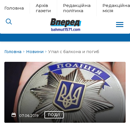
Архів
Редакційна
Редакційна
Головна
газети
політика
місія
Головна
Новини
Упал с балкона и погиб
пам’яті
 в евакуації
льство
ні новини
цина
ПОДІЇ
07.06.2019