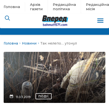
Архів
Редакційна
Редакційна
Головна
газети
політика
місія
Головна
Новини
Так нелепо… утонул
пам’яті
 в евакуації
льство
ні новини
цина
ПОДІЇ
11.03.2019