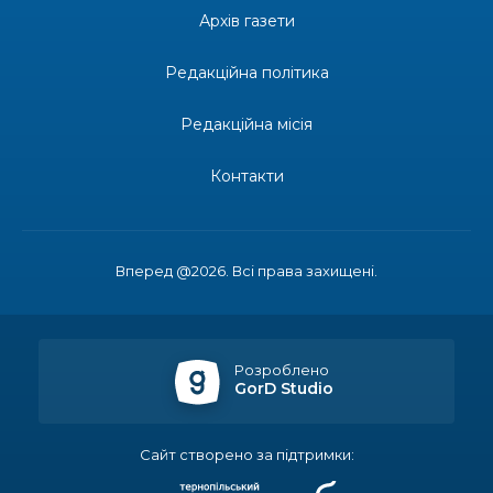
30 лип
усмішках»
Архів газети
13:27
Інформація про фінансування матеріальної
Редакційна політика
допомоги мешканцям Бахмутської міської
30 лип
територіальної громади
Редакційна місія
14:37
«Дві музи» у Рівному: свято краси, мистецтва
та натхнення!
Контакти
28 лип
14:31
Зустріч провідних спортсменів і тренерів
Донеччини
28 лип
Вперед @2026. Всі права захищені.
14:23
Одна з найяскравіших постатей Бахмута –
Борис Сергійович Вальх, видатний лікар,
28 лип
епідеміолог, зоолог
Розроблено
GorD Studio
13:19
Бахмутських медичних працівників привітали з
професійним святом
25 лип
Сайт створено за підтримки:
13:10
Літо, враження, творчість