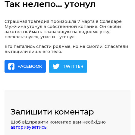
Так нелепо… утонул
Страшная трагедия произошла 7 марта в Соледаре.
Мужчина утонул в собственной копанке. Он якобы
а
захотел поймать плавающую на водоеме утку,
поскользнулся, упал и… утонул.
Его пытались спасти родные, но не смогли. Спасатели
газети
вытащили лишь его тело.
ійна політика
FACEBOOK
TWITTER
ійна місія
ти
Залишити коментар
Щоб відправити коментар вам необхідно
авторизуватись
.