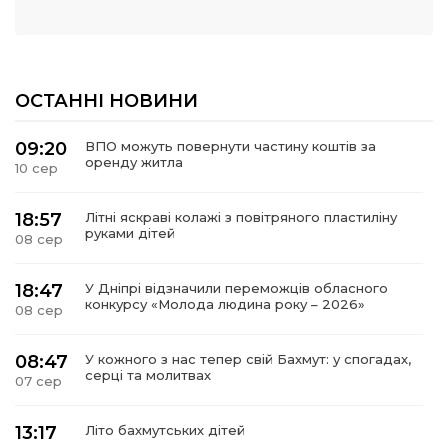
ОСТАННІ НОВИНИ
09:20
ВПО можуть повернути частину коштів за
оренду житла
10 сер
18:57
Літні яскраві колажі з повітряного пластиліну
руками дітей
08 сер
18:47
У Дніпрі відзначили переможців обласного
конкурсу «Молода людина року – 2026»
08 сер
08:47
У кожного з нас тепер свій Бахмут: у спогадах,
серці та молитвах
07 сер
13:17
Літо бахмутських дітей