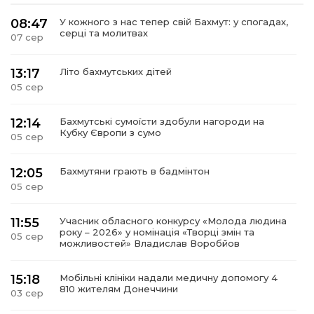
08:47
У кожного з нас тепер свій Бахмут: у спогадах,
серці та молитвах
07 сер
13:17
Літо бахмутських дітей
05 сер
12:14
Бахмутські сумоїсти здобули нагороди на
Кубку Європи з сумо
05 сер
12:05
Бахмутяни грають в бадмінтон
05 сер
11:55
Учасник обласного конкурсу «Молода людина
року – 2026» у номінація «Творці змін та
05 сер
можливостей» Владислав Воробйов
15:18
Мобільні клініки надали медичну допомогу 4
810 жителям Донеччини
03 сер