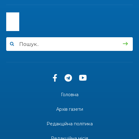
13:40
“Серпневі свята” – Клуб з народознавства
“Народний календар”
30 лип
13:33
Юні мешканці Бахмутської громади у Харкові
долучилися до проєкту «Радість у дитячих
30 лип
усмішках»
13:27
Інформація про фінансування матеріальної
допомоги мешканцям Бахмутської міської
30 лип
територіальної громади
14:37
«Дві музи» у Рівному: свято краси, мистецтва
та натхнення!
28 лип
Головна
14:31
Зустріч провідних спортсменів і тренерів
Донеччини
Архів газети
28 лип
Редакційна політика
14:23
Одна з найяскравіших постатей Бахмута –
Борис Сергійович Вальх, видатний лікар,
28 лип
епідеміолог, зоолог
Редакційна місія