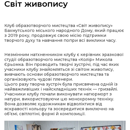
Світ живопису
Клуб образотворчого мистецтва «Світ живопису»
а
Бахмутського міського народного Дому, який працює
з 2019 року, продовжує свою місію підтримки
творчого духу та навчання попри всі виклики часу.
газети
Незмінним натхненником клубу є керівник зразкової
студії образотворчого мистецтва «Колір» Микола
ійна політика
Єрьомка. Він проводить творчі зустрічі, під час яких
учасники клубу знайомляться зі світом живопису,
вивчають основи образотворчого мистецтва та
ійна місія
організовують чудові пленери.
Цього разу творча зустріч була присвячена одній із
найважливіших і найскладніших технік — гризайлі.
ти
Учасники клубу почали виконувати натюрморт з
натури, використовуючи цю монохромну техніку.
Вона дозволяє художникам відволіктися від
яскравості кольору та зосередитися виключно на
об’ємі, світлотіні, формі й композиції.