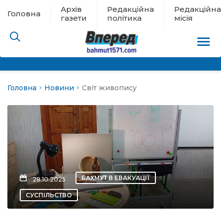
Архів
Редакційна
Редакційна
Головна
газети
політика
місія
Головна
Новини
Світ живопису
пам’яті
 в евакуації
льство
ні новини
БАХМУТ В ЕВАКУАЦІЇ
28.10.2025
цина
СУСПІЛЬСТВО