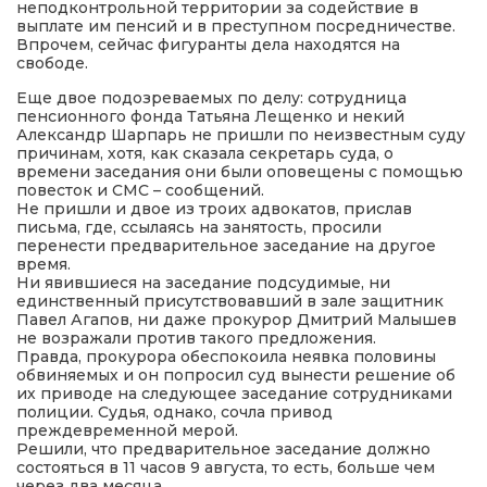
неподконтрольной территории за содействие в
выплате им пенсий и в преступном посредничестве.
Впрочем, сейчас фигуранты дела находятся на
свободе.
Еще двое подозреваемых по делу: сотрудница
пенсионного фонда Татьяна Лещенко и некий
Александр Шарпарь не пришли по неизвестным суду
причинам, хотя, как сказала секретарь суда, о
времени заседания они были оповещены с помощью
повесток и СМС – сообщений.
Не пришли и двое из троих адвокатов, прислав
письма, где, ссылаясь на занятость, просили
перенести предварительное заседание на другое
время.
Ни явившиеся на заседание подсудимые, ни
единственный присутствовавший в зале защитник
Павел Агапов, ни даже прокурор Дмитрий Малышев
не возражали против такого предложения.
Правда, прокурора обеспокоила неявка половины
обвиняемых и он попросил суд вынести решение об
их приводе на следующее заседание сотрудниками
полиции. Судья, однако, сочла привод
преждевременной мерой.
Решили, что предварительное заседание должно
состояться в 11 часов 9 августа, то есть, больше чем
через два месяца.