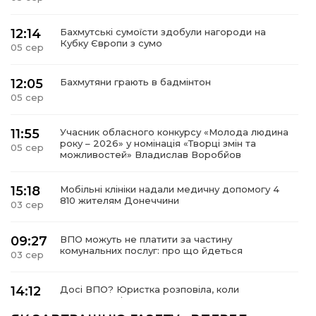
12:14
Бахмутські сумоїсти здобули нагороди на
Кубку Європи з сумо
05 сер
12:05
Бахмутяни грають в бадмінтон
05 сер
11:55
Учасник обласного конкурсу «Молода людина
року – 2026» у номінація «Творці змін та
05 сер
можливостей» Владислав Воробйов
15:18
Мобільні клініки надали медичну допомогу 4
810 жителям Донеччини
03 сер
09:27
ВПО можуть не платити за частину
комунальних послуг: про що йдеться
03 сер
14:12
Досі ВПО? Юристка розповіла, коли
переселенці втрачають виплати та статус
01 сер
внутрішньо переміщеної особи