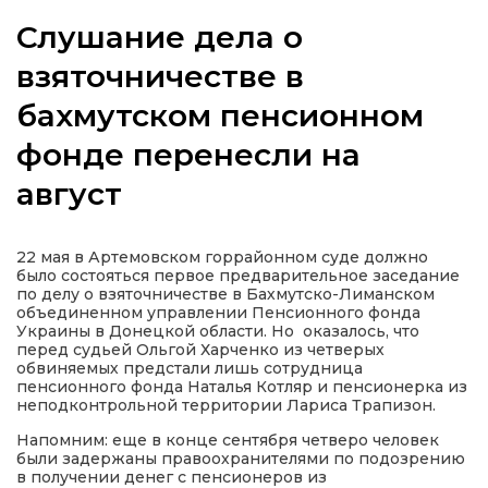
Слушание дела о
взяточничестве в
бахмутском пенсионном
а
фонде перенесли на
газети
август
ійна політика
22 мая в Артемовском горрайонном суде должно
было состояться первое предварительное заседание
ійна місія
по делу о взяточничестве в Бахмутско-Лиманском
объединенном управлении Пенсионного фонда
Украины в Донецкой области. Но оказалось, что
ти
перед судьей Ольгой Харченко из четверых
обвиняемых предстали лишь сотрудница
пенсионного фонда Наталья Котляр и пенсионерка из
неподконтрольной территории Лариса Трапизон.
Напомним: еще в конце сентября четверо человек
были задержаны правоохранителями по подозрению
в получении денег с пенсионеров из