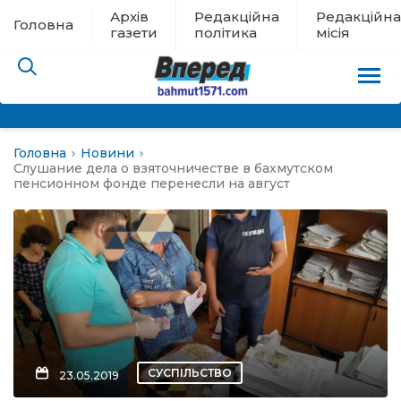
Архів
Редакційна
Редакційна
Головна
газети
політика
місія
Головна
Новини
пам’яті
Слушание дела о взяточничестве в бахмутском
пенсионном фонде перенесли на август
 в евакуації
льство
ні новини
цина
СУСПІЛЬСТВО
23.05.2019