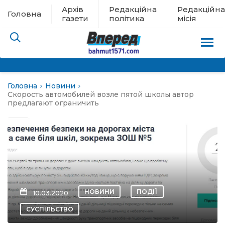
Архів
Редакційна
Редакційна
Головна
газети
політика
місія
Головна
Новини
пам’яті
Скорость автомобилей возле пятой школы автор
предлагают ограничить
 в евакуації
льство
ні новини
НОВИНИ
ПОДІЇ
10.03.2020
цина
СУСПІЛЬСТВО