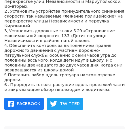
перекрестке улиц Независимости и Мариупольской.
Во-вторых,
2 . Установить устройства принудительного снижения
скорости, так называемые «лежачие полицейские» на
перекрестке улицы Независимости и переулка
Кирпичный.
3, Установить дорожные знаки 3.29 «Ограничение
максимальной скорости», 1.33 «Дети» по улице
Независимости в районе пятой школы.
4. Обеспечить контроль за выполнением правил
дорожного движения с участием дорожно-
патрульной службы, особенно с семи часов утра до
половины восьмого, когда дети идут в школу, и с
половины двенадцатого до двух часов дня, когда они
возвращаются из школы домой.
5 Поставить забор вдоль тротуара на этом отрезке
дороги.
6 . Проредить тополя, растущие вдоль проезжей части
и закрывающие обзор пешеходам и водителям.
FACEBOOK
TWITTER