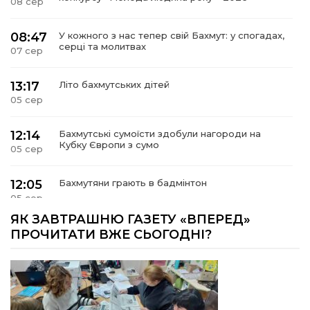
08 сер
08:47
У кожного з нас тепер свій Бахмут: у спогадах,
серці та молитвах
07 сер
13:17
Літо бахмутських дітей
05 сер
12:14
Бахмутські сумоїсти здобули нагороди на
Кубку Європи з сумо
05 сер
12:05
Бахмутяни грають в бадмінтон
05 сер
ЯК ЗАВТРАШНЮ ГАЗЕТУ «ВПЕРЕД»
11:55
Учасник обласного конкурсу «Молода людина
ПРОЧИТАТИ ВЖЕ СЬОГОДНІ?
року – 2026» у номінація «Творці змін та
05 сер
можливостей» Владислав Воробйов
15:18
Мобільні клініки надали медичну допомогу 4
810 жителям Донеччини
03 сер