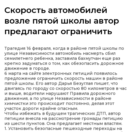
Скорость автомобилей
возле пятой школы автор
предлагают ограничить
а
газети
Трагедия 16 февраля, когда в районе пятой школы по
улице Независимости автомобиль насмерть сбил
семилетнего ребенка, заставила бахмутчан еще раз
ійна політика
крепко задуматься о том, как обезопасить дорожное
движение в городе.
6 марта на сайте электронных петиций появилось
ійна місія
предложение ограничить скорость машин в районе
пятой школы. Его автор Дарья Безуглая пишет, что
двигаясь по городу со скоростью 80 километров в час
ти
и выше, водители нарушают Правила дорожного
движения, а по улице Независимости в районе
химчистки это происходит постоянно, делая этот
участок дороги крайне опасным.
Чтобы избежать в будущем трагических ДТП, автор
петиции внесла на рассмотрение громады петицию
из шести пунктов. Она предлагает местным властям.
1. Установить безопасные пешеходные переходы на