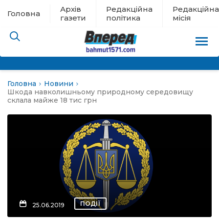
Архів
Редакційна
Редакційна
Головна
газети
політика
місія
Головна
Новини
пам’яті
Шкода навколишньому природному середовищу
склала майже 18 тис грн
 в евакуації
льство
ні новини
цина
ПОДІЇ
25.06.2019