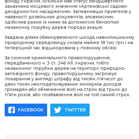
фонду України, оскільки має статус ландшафтного
заказника місцевого значення «Артемівські садово-
дендрологічні насадження». Запевнивши приятелів у
наявності дозвільних документів, зловмисник
здійснив разом із ними за допомогою бензопил
незаконну порубку дерев породи акація.
Завдана діями обвинуваченого шкода навколишньому
природному середовищу склала майже 18 тис грн і на
теперішній час відшкодована у повному обсязі.
За скоєння кримінального правопорушення,
передбаченого ч. 3 ст. 246 КК України, тобто
незаконної порубки дерев на території природно-
заповідного фонду, правопорушнику загрожує
покарання у вигляді штрафу від тисячі п’ятисот до
двох тисяч неоподатковуваних мінімумів доходів
громадян або обмеження волі на строк від трьох до
п’яти років, або позбавлення волі на той самий строк.
FACEBOOK
TWITTER