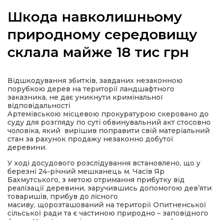
Шкода навколишньому
природному середовищу
склала майже 18 тис грн
а
газети
Відшкодування збитків, завданих незаконною
порубкою дерев на території ландшафтного
заказника, не дає уникнути кримінальної
ійна політика
відповідальності
Артемівською місцевою прокуратурою скеровано до
суду для розгляду по суті обвинувальний акт стосовно
ійна місія
чоловіка, який вирішив поправити свій матеріальний
стан за рахунок продажу незаконно добутої
деревини.
ти
У ході досудового розслідування встановлено, що у
березні 24-річний мешканець м. Часів Яр
Бахмутського, з метою отримання прибутку від
реалізації деревини, заручившись допомогою дев’яти
товаришів, прибув до лісного
масиву, щорозташований на території Опитненської
сільської ради та є частиною природно – заповідного