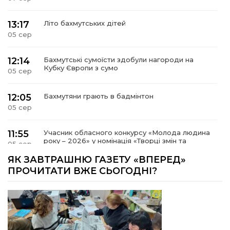
13:17
Літо бахмутських дітей
05 сер
12:14
Бахмутські сумоїсти здобули нагороди на
Кубку Європи з сумо
05 сер
12:05
Бахмутяни грають в бадмінтон
05 сер
11:55
Учасник обласного конкурсу «Молода людина
року – 2026» у номінація «Творці змін та
05 сер
можливостей» Владислав Воробйов
ЯК ЗАВТРАШНЮ ГАЗЕТУ «ВПЕРЕД»
ПРОЧИТАТИ ВЖЕ СЬОГОДНІ?
15:18
Мобільні клініки надали медичну допомогу 4
810 жителям Донеччини
03 сер
09:27
ВПО можуть не платити за частину
комунальних послуг: про що йдеться
03 сер