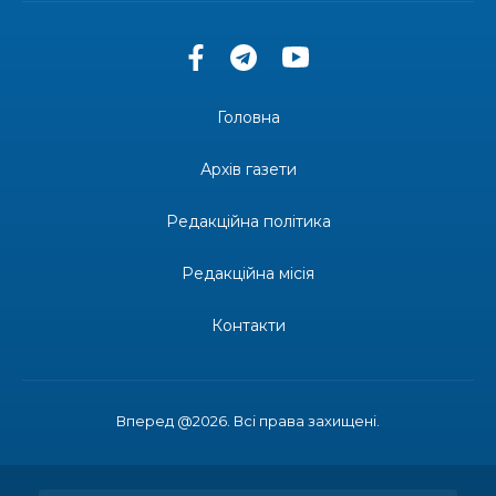
13:33
Юні мешканці Бахмутської громади у Харкові
долучилися до проєкту «Радість у дитячих
30 лип
усмішках»
Головна
13:27
Інформація про фінансування матеріальної
допомоги мешканцям Бахмутської міської
30 лип
Архів газети
територіальної громади
Редакційна політика
14:37
«Дві музи» у Рівному: свято краси, мистецтва
та натхнення!
28 лип
Редакційна місія
14:31
Зустріч провідних спортсменів і тренерів
Донеччини
Контакти
28 лип
14:23
Одна з найяскравіших постатей Бахмута –
Борис Сергійович Вальх, видатний лікар,
28 лип
епідеміолог, зоолог
Вперед @2026. Всі права захищені.
13:19
Бахмутських медичних працівників привітали з
професійним святом