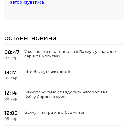
авторизуватись
.
ОСТАННІ НОВИНИ
08:47
У кожного з нас тепер свій Бахмут: у спогадах,
серці та молитвах
07 сер
13:17
Літо бахмутських дітей
05 сер
12:14
Бахмутські сумоїсти здобули нагороди на
Кубку Європи з сумо
05 сер
12:05
Бахмутяни грають в бадмінтон
05 сер