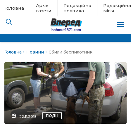
Архів
Редакційна
Редакційна
Головна
газети
політика
місія
Головна
Новини
Сбили беспилотник
пам’яті
 в евакуації
льство
ні новини
цина
ПОДІЇ
22.11.2018