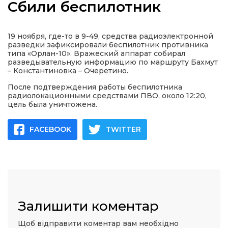
Сбили беспилотник
19 ноября, где-то в 9-49, средства радиоэлектронной
разведки зафиксировали беспилотник противника
а
типа «Орлан-10». Вражеский аппарат собирал
разведывательную информацию по маршруту Бахмут
– Константиновка – Очеретино.
газети
После подтверждения работы беспилотника
радиолокационными средствами ПВО, около 12:20,
цель была уничтожена.
ійна політика
FACEBOOK
TWITTER
ійна місія
ти
Залишити коментар
Щоб відправити коментар вам необхідно