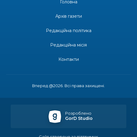
Головна
14:31
Зустріч провідних спортсменів і тренерів
Донеччини
Архів газети
28 лип
Редакційна політика
14:23
Одна з найяскравіших постатей Бахмута –
Борис Сергійович Вальх, видатний лікар,
28 лип
епідеміолог, зоолог
Редакційна місія
13:19
Бахмутських медичних працівників привітали з
Контакти
професійним святом
25 лип
13:10
Літо, враження, творчість
24 лип
Вперед @2026. Всі права захищені.
14:38
Кабмін запровадив персональне фінансування
соцпослуг для ВПО: кошти надходитимуть на
23 лип
спецрахунки
Розроблено
GorD Studio
16:39
Іпотеку для ВПО спростили, але з одним
нюансом: деталі оновленої “єОселі”
22 лип
Сайт створено за підтримки: