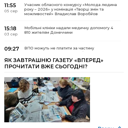
11:55
Учасник обласного конкурсу «Молода людина
року – 2026» у номінація «Творці змін та
05 сер
можливостей» Владислав Воробйов
15:18
Мобільні клініки надали медичну допомогу 4
810 жителям Донеччини
03 сер
09:27
ВПО можуть не платити за частину
комунальних послуг: про що йдеться
03 сер
ЯК ЗАВТРАШНЮ ГАЗЕТУ «ВПЕРЕД»
ПРОЧИТАТИ ВЖЕ СЬОГОДНІ?
14:12
Досі ВПО? Юристка розповіла, коли
переселенці втрачають виплати та статус
01 сер
внутрішньо переміщеної особи
14:04
Учасниця обласного конкурсу «Молода
людина року – 2026» у номінації «Пульс життя»
01 сер
Аліна Кулик
15:58
Літо в Жовтих Водах
31 лип