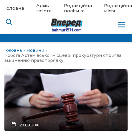
Архів
Редакційна
Редакційна
Головна
газети
політика
місія
Головна
Новини
пам’яті
Робота Артемівської місцевої прокуратури сприяла
зміцненню правопорядку
 в евакуації
льство
ні новини
цина
29.08.2018