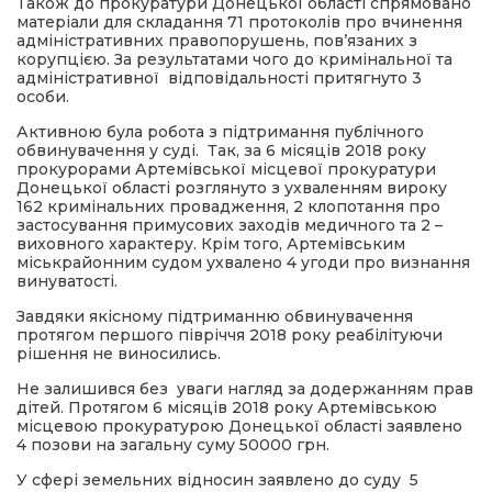
Також до прокуратури Донецької області спрямовано
матеріали для складання 71 протоколів про вчинення
адміністративних правопорушень, пов’язаних з
корупцією. За результатами чого до кримінальної та
адміністративної відповідальності притягнуто 3
особи.
Активною була робота з підтримання публічного
обвинувачення у суді.
Так, за 6 місяців 2018 року
прокурорами Артемівської місцевої прокуратури
Донецької області розглянуто з ухваленням вироку
162 кримінальних провадження, 2 клопотання про
застосування примусових заходів медичного та 2 –
виховного характеру. Крім того, Артемівським
міськрайонним судом ухвалено 4 угоди про визнання
винуватості.
Завдяки якісному підтриманню обвинувачення
протягом першого півріччя 2018 року реабілітуючи
рішення не виносились.
Не залишився без уваги нагляд за додержанням прав
дітей. Протягом 6 місяців 2018 року Артемівською
місцевою прокуратурою Донецької області заявлено
4 позови на загальну суму 50000 грн.
У сфері земельних відносин заявлено до суду 5