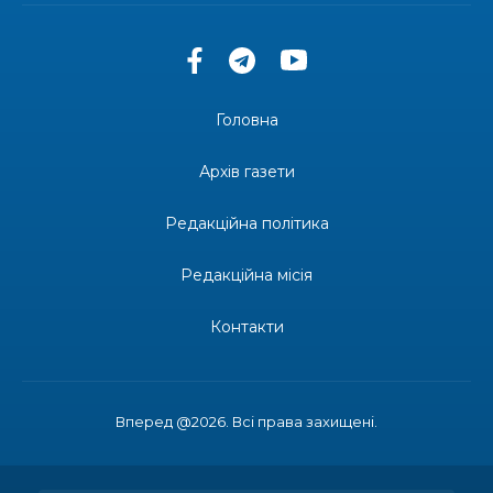
30 лип
територіальної громади
14:37
«Дві музи» у Рівному: свято краси, мистецтва
та натхнення!
28 лип
Головна
14:31
Зустріч провідних спортсменів і тренерів
Донеччини
Архів газети
28 лип
Редакційна політика
14:23
Одна з найяскравіших постатей Бахмута –
Борис Сергійович Вальх, видатний лікар,
28 лип
епідеміолог, зоолог
Редакційна місія
13:19
Бахмутських медичних працівників привітали з
Контакти
професійним святом
25 лип
13:10
Літо, враження, творчість
24 лип
Вперед @2026. Всі права захищені.
14:38
Кабмін запровадив персональне фінансування
соцпослуг для ВПО: кошти надходитимуть на