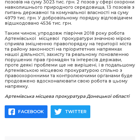
позовів на суму 3023 тис. грн. 2 позов у сфері охорони
навколишнього природного середовища, 13 позовів з
питань державної та комунальної власності на суму
4979 тис. грн. У добровільному порядку відповідачем
відшкодовано 4536 тис. грн.
Таким чином, упродовж півріччя 2018 року робота
Артемівської місцевої прокуратури значною мірою
сприяла зміцненню правопорядку на території міста
та району законності на пріоритетних напрямках
нашої діяльності, захисту та реальному поновленню
порушених прав громадян та інтересів держави,
проте деякі проблеми ще не вирішені, і в подальшому
Артемівською місцевою прокуратурою спільно з
правоохоронними та контролюючими органами буде
продовжено вдосконалювати свою робота в цьому
напрямку.
Артемівська місцева прокуратура Донецької області
FACEBOOK
TWITTER