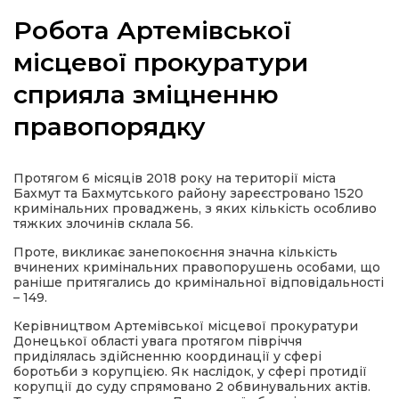
Робота Артемівської
місцевої прокуратури
сприяла зміцненню
а
правопорядку
газети
Протягом 6 місяців 2018 року на території міста
ійна політика
Бахмут та Бахмутського району зареєстровано 1520
кримінальних проваджень, з яких кількість особливо
тяжких злочинів склала 56.
ійна місія
Проте, викликає занепокоєння значна кількість
вчинених кримінальних правопорушень особами, що
ти
раніше притягались до кримінальної відповідальності
– 149.
Керівництвом Артемівської місцевої прокуратури
Донецької області увага протягом півріччя
приділялась здійсненню координації у сфері
боротьби з корупцією. Як наслідок, у сфері протидії
корупції до суду спрямовано 2 обвинувальних актів.