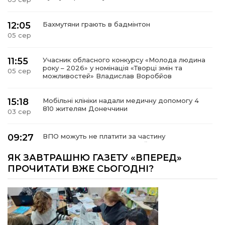
12:05
Бахмутяни грають в бадмінтон
05 сер
11:55
Учасник обласного конкурсу «Молода людина
року – 2026» у номінація «Творці змін та
05 сер
можливостей» Владислав Воробйов
15:18
Мобільні клініки надали медичну допомогу 4
810 жителям Донеччини
03 сер
09:27
ВПО можуть не платити за частину
комунальних послуг: про що йдеться
03 сер
ЯК ЗАВТРАШНЮ ГАЗЕТУ «ВПЕРЕД»
ПРОЧИТАТИ ВЖЕ СЬОГОДНІ?
14:12
Досі ВПО? Юристка розповіла, коли
переселенці втрачають виплати та статус
01 сер
внутрішньо переміщеної особи
14:04
Учасниця обласного конкурсу «Молода
людина року – 2026» у номінації «Пульс життя»
01 сер