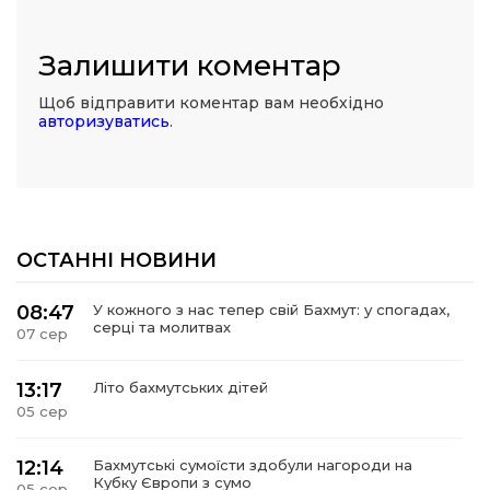
Залишити коментар
Щоб відправити коментар вам необхідно
авторизуватись
.
ОСТАННІ НОВИНИ
08:47
У кожного з нас тепер свій Бахмут: у спогадах,
серці та молитвах
07 сер
13:17
Літо бахмутських дітей
05 сер
12:14
Бахмутські сумоїсти здобули нагороди на
Кубку Європи з сумо
05 сер