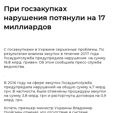
При госзакупках
нарушения потянули на 17
миллиардов
а
газети
С госзакупками в Украине серьезные проблемы. По
ійна політика
результатам анализа закупок в течение 2017 года
Госаудитслужба предупредила нарушения на сумму
16,8 млрд. гривен. Об этом сообщила пресс-служба
ійна місія
ведомства.
.
ти
В 2016 году на сфере закупок Госаудитслужба
предупредила нарушений на общую сумму 4,7 млрд.
грн. В частности, были отменены процедуры закупок
на сумму 3,8 млрд. грн и расторгнуты договора на 0,9
млрд. грн.
Кстати, премьер-министр Украины Владимир
Гройсман отмечал, что отсутствие в системе