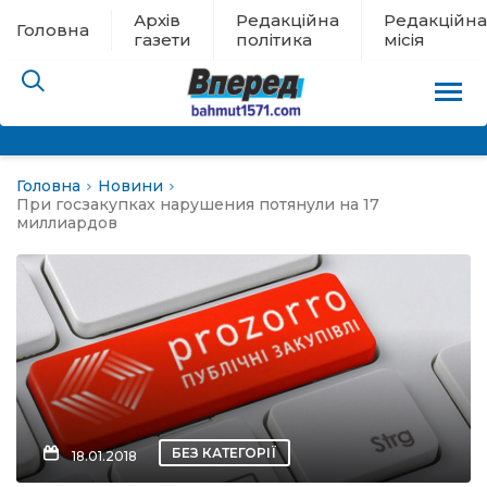
Архів
Редакційна
Редакційна
Головна
газети
політика
місія
Головна
Новини
пам’яті
При госзакупках нарушения потянули на 17
миллиардов
 в евакуації
льство
ні новини
цина
БЕЗ КАТЕГОРІЇ
18.01.2018