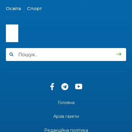
31 лип
Освіта
Спорт
15:30
Бахмутяни відвідали Музей науки
Національного університету «Полтавська
31 лип
політехніка імені Юрія Кондратюка»
15:24
Бахмутянка Ірина Денисенко бере участь у
конкурсі «Молода людина року – 2026»
31 лип
13:40
“Серпневі свята” – Клуб з народознавства
“Народний календар”
30 лип
13:33
Юні мешканці Бахмутської громади у Харкові
долучилися до проєкту «Радість у дитячих
30 лип
усмішках»
Головна
13:27
Інформація про фінансування матеріальної
допомоги мешканцям Бахмутської міської
30 лип
Архів газети
територіальної громади
Редакційна політика
«Дві музи» у Рівному: свято краси, мистецтва