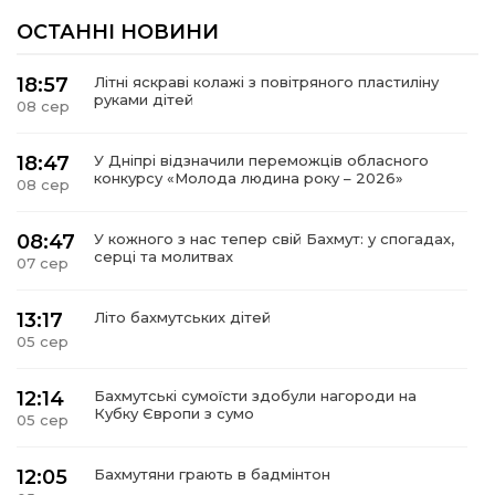
ОСТАННІ НОВИНИ
18:57
Літні яскраві колажі з повітряного пластиліну
руками дітей
08 сер
18:47
У Дніпрі відзначили переможців обласного
конкурсу «Молода людина року – 2026»
08 сер
08:47
У кожного з нас тепер свій Бахмут: у спогадах,
серці та молитвах
07 сер
13:17
Літо бахмутських дітей
05 сер
12:14
Бахмутські сумоїсти здобули нагороди на
Кубку Європи з сумо
05 сер
12:05
Бахмутяни грають в бадмінтон