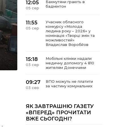
12:05
Бахмутяни грають в
бадмінтон
05 сер
11:55
Учасник обласного
конкурсу «Молода
05 сер
людина року – 2026» у
номінація «Творці змін та
можливостей»
Владислав Воробйов
15:18
Мобільні клініки надали
медичну допомогу 4 810
03 сер
жителям Донеччини
09:27
ВПО можуть не платити
за частину комунальних
03 сер
послуг: про що йдеться
14:12
Досі ВПО? Юристка
ЯК ЗАВТРАШНЮ ГАЗЕТУ
розповіла, коли
01 сер
«ВПЕРЕД» ПРОЧИТАТИ
переселенці втрачають
ВЖЕ СЬОГОДНІ?
виплати та статус
внутрішньо переміщеної