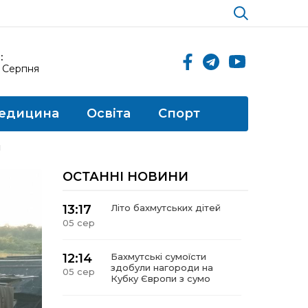
:
6 Серпня
едицина
Освіта
Спорт
я
ОСТАННІ НОВИНИ
13:17
Літо бахмутських дітей
05 сер
12:14
Бахмутські сумоїсти
здобули нагороди на
05 сер
Кубку Європи з сумо