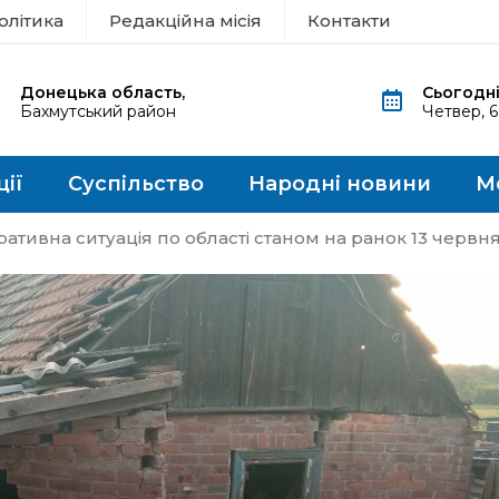
олітика
Редакційна місія
Контакти
Донецька область,
Сьогодні
Бахмутський район
Четвер, 
ції
Суспільство
Народні новини
М
тивна ситуація по області станом на ранок 13 червн