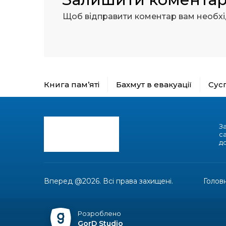
Щоб відправити коментар вам необх
Книга пам’яті
Бахмут в евакуації
Сус
З
с
до
Вперед @2026. Всі права захищені.
Голов
Розроблено
GorD Studio