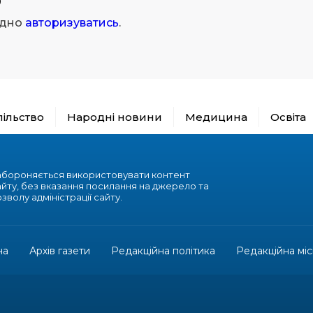
ідно
авторизуватись
.
пільство
Народні новини
Медицина
Освіта
абороняється використовувати контент
айту, без вказання посилання на джерело та
зволу адміністрації сайту.
на
Архів газети
Редакційна політика
Редакційна міс