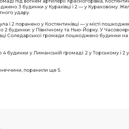
маді під вогнем артилерії Красногорівка, Костянтин
оджено 3 будинки у Курахівці і 2 — у Кураховому. Ж
тного удару.
ла і 2 поранено у Костянтинівці — у місті пошкоджен
 2 будинки: у Північному та Нью-Йорку. У Часовояр
івці Соледарської громади пошкоджено будинки на
будинки у Лиманській громаді: 2 у Торському і 2 у
онеччини, поранили ще 5.
р