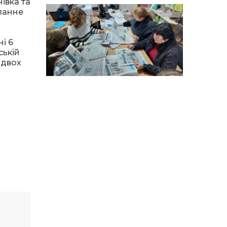
особи
івка та
еланне
14:04
Учасниця обласного
конкурсу «Молода
01 сер
людина року – 2026» у
і 6
номінації «Пульс життя»
ській
Аліна Кулик
 двох
15:58
Літо в Жовтих Водах
31 лип
15:30
Бахмутяни відвідали
Музей науки
31 лип
Національного
університету
«Полтавська політехніка
імені Юрія Кондратюка»
15:24
Бахмутянка Ірина
Денисенко бере участь у
31 лип
конкурсі «Молода
людина року – 2026»