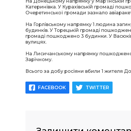
На Донецькому напрямку у Мар’їнській гро
Катеринівка. У Курахівській громаді пошк
Очеретинської громади зазнало авіараке
На
Горлівському напрямку 1 людина загину
будинків. У Торецькій громаді пошкоджено
громаді пошкоджено 3 будинки. У Васюк
вулицях.
На Лисичанському напрямку пошкоджено 4 
Зарічному.
Всього за добу росіяни вбили 1 жителя Д
FACEBOOK
TWITTER
Залишити комента