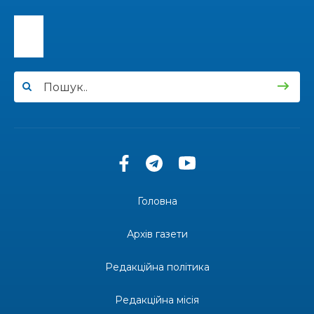
13:40
“Серпневі свята” – Клуб з народознавства
“Народний календар”
30 лип
13:33
Юні мешканці Бахмутської громади у Харкові
долучилися до проєкту «Радість у дитячих
30 лип
усмішках»
13:27
Інформація про фінансування матеріальної
допомоги мешканцям Бахмутської міської
30 лип
територіальної громади
14:37
«Дві музи» у Рівному: свято краси, мистецтва
та натхнення!
28 лип
Головна
14:31
Зустріч провідних спортсменів і тренерів
Донеччини
Архів газети
28 лип
Редакційна політика
14:23
Одна з найяскравіших постатей Бахмута –
Борис Сергійович Вальх, видатний лікар,
28 лип
епідеміолог, зоолог
Редакційна місія