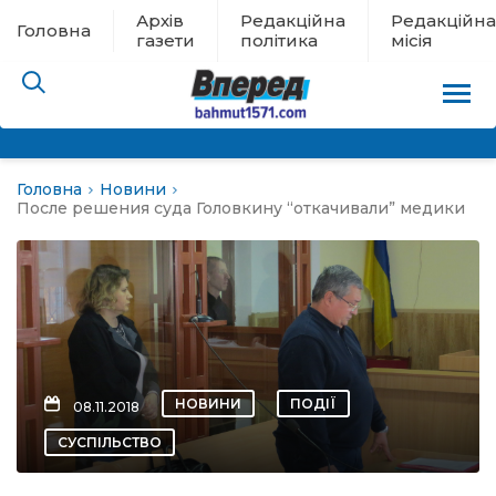
Архів
Редакційна
Редакційна
Головна
газети
політика
місія
Головна
Новини
пам’яті
После решения суда Головкину “откачивали” медики
 в евакуації
льство
ні новини
НОВИНИ
ПОДІЇ
08.11.2018
цина
СУСПІЛЬСТВО