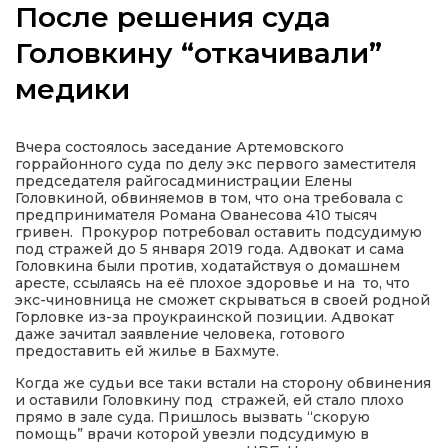
После решения суда
Головкину “откачивали”
медики
а
Вчера состоялось заседание Артемовского
газети
горрайонного суда по делу экс первого заместителя
председателя райгосадминистрации Елены
Головкиной, обвиняемов в том, что она требовала с
ійна політика
предпринимателя Романа Ованесова 410 тысяч
гривен. Прокурор потребовал оставить подсудимую
под стражей до 5 января 2019 года. Адвокат и сама
ійна місія
Головкина были против, ходатайствуя о домашнем
аресте, ссылаясь на её плохое здоровье и на то, что
экс-чиновница не сможет скрываться в своей родной
ти
Горловке из-за проукраинской позиции. Адвокат
даже зачитал заявление человека, готового
предоставить ей жилье в Бахмуте.
Когда же судьи все таки встали на сторону обвинения
и оставили Головкину под стражей, ей стало плохо
прямо в зале суда. Пришлось вызвать “скорую
помощь” врачи которой увезли подсудимую в