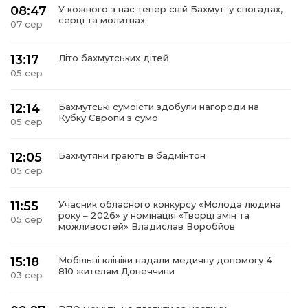
08:47
У кожного з нас тепер свій Бахмут: у спогадах,
серці та молитвах
07 сер
13:17
Літо бахмутських дітей
05 сер
12:14
Бахмутські сумоїсти здобули нагороди на
Кубку Європи з сумо
05 сер
12:05
Бахмутяни грають в бадмінтон
05 сер
11:55
Учасник обласного конкурсу «Молода людина
року – 2026» у номінація «Творці змін та
05 сер
можливостей» Владислав Воробйов
15:18
Мобільні клініки надали медичну допомогу 4
810 жителям Донеччини
03 сер