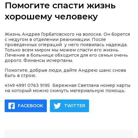
Помогите спасти жизнь
хорошему человеку
а
Жизнь Андрея Горбатовского на волоске. Он борется
с недугом в отделении реанимации. После
проведенных операций у него появилась надежда.
газети
Только всем миром мы можем спасти его жизнь.
Лечение в больнице обходится для его семьи очень
дорого. Финансы исчерпаны.
ійна політика
Помогите, добрые люди, дайте Андрею шанс снова
быть в строю.
ійна місія
4149 4991 0763 9195 Бережная Светлана номер карты
на который можно скинуть материальную помощь.
ти
FACEBOOK
TWITTER