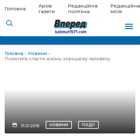
Архів
Редакційна
Редакційна
Головна
газети
політика
місія
Головна
Новини
пам’яті
Помогите спасти жизнь хорошему человеку
 в евакуації
льство
ні новини
цина
НОВИНИ
ПОДІЇ
31.01.2018