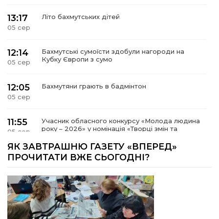
13:17
Літо бахмутських дітей
05 сер
12:14
Бахмутські сумоїсти здобули нагороди на
Кубку Європи з сумо
05 сер
12:05
Бахмутяни грають в бадмінтон
05 сер
11:55
Учасник обласного конкурсу «Молода людина
року – 2026» у номінація «Творці змін та
05 сер
можливостей» Владислав Воробйов
ЯК ЗАВТРАШНЮ ГАЗЕТУ «ВПЕРЕД»
ПРОЧИТАТИ ВЖЕ СЬОГОДНІ?
15:18
Мобільні клініки надали медичну допомогу 4
810 жителям Донеччини
03 сер
09:27
ВПО можуть не платити за частину
комунальних послуг: про що йдеться
03 сер