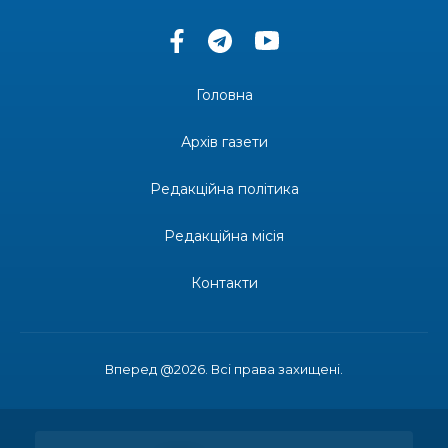
13:33
Юні мешканці Бахмутської громади у Харкові
долучилися до проєкту «Радість у дитячих
30 лип
усмішках»
Головна
13:27
Інформація про фінансування матеріальної
допомоги мешканцям Бахмутської міської
30 лип
Архів газети
територіальної громади
Редакційна політика
14:37
«Дві музи» у Рівному: свято краси, мистецтва
та натхнення!
28 лип
Редакційна місія
14:31
Зустріч провідних спортсменів і тренерів
Донеччини
Контакти
28 лип
14:23
Одна з найяскравіших постатей Бахмута –
Борис Сергійович Вальх, видатний лікар,
28 лип
епідеміолог, зоолог
Вперед @2026. Всі права захищені.
13:19
Бахмутських медичних працівників привітали з
професійним святом
25 лип