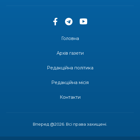
“Народний календар”
30 лип
13:33
Юні мешканці Бахмутської громади у Харкові
долучилися до проєкту «Радість у дитячих
30 лип
усмішках»
Головна
13:27
Інформація про фінансування матеріальної
допомоги мешканцям Бахмутської міської
30 лип
Архів газети
територіальної громади
Редакційна політика
14:37
«Дві музи» у Рівному: свято краси, мистецтва
та натхнення!
28 лип
Редакційна місія
14:31
Зустріч провідних спортсменів і тренерів
Донеччини
Контакти
28 лип
14:23
Одна з найяскравіших постатей Бахмута –
Борис Сергійович Вальх, видатний лікар,
28 лип
епідеміолог, зоолог
Вперед @2026. Всі права захищені.
13:19
Бахмутських медичних працівників привітали з