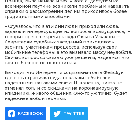
Правда, было немало и тех, у кого с доступом ко
всемирной паутине возникали проблемы и наводить
справки о рассмотрении дел им приходилось более
традиционными способами.
– Случалось, что в эти дни люди приходили сюда,
задавали интересующие их вопросы, возмущались, –
говорит пресс-секретарь суда Оксана Ужакова. –
Секретарям судебных заседаний приходилось
звонить участникам процессов, используя свои
мобильные телефоны, а это вызывало массу неудобств.
Сейчас вопрос со связью уже решен и, надеемся, что
такого больше не повториться.
Выходит, что Интернет и социальная сеть Фейсбук,
где есть страничка суда, показали себя более
надежными каналами связи. И, конечно, никто не
отменял, хоть и со скидками на коронавирусную
эпидемию, живого общения. Оно-то уж точно будет
надежнее любой техники.
FACEBOOK
TWITTER