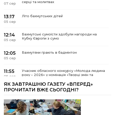
серці та молитвах
07 сер
13:17
Літо бахмутських дітей
05 сер
12:14
Бахмутські сумоїсти здобули нагороди на
Кубку Європи з сумо
05 сер
12:05
Бахмутяни грають в бадмінтон
05 сер
11:55
Учасник обласного конкурсу «Молода людина
року – 2026» у номінація «Творці змін та
05 сер
можливостей» Владислав Воробйов
ЯК ЗАВТРАШНЮ ГАЗЕТУ «ВПЕРЕД»
ПРОЧИТАТИ ВЖЕ СЬОГОДНІ?
15:18
Мобільні клініки надали медичну допомогу 4
810 жителям Донеччини
03 сер
09:27
ВПО можуть не платити за частину
комунальних послуг: про що йдеться