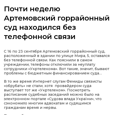
Почти неделю
Артемовский горрайонный
суд находился без
а
телефонной связи
газети
С 16 по 23 сентября Артемовский горрайонный суд,
ійна політика
расположенный в здании по улице Мира, 5, оставался
без телефонной связи. Как пояснили в самом
учреждении, телефоны отключили за неуплату
ійна місія
сотрудники «Укртелекома». Вот такие, значит, бывают
проблемы с бюджетным финансированием суда…
ти
В то же время Интернет слугам Фемиды связисты
«обрубать» не стали, хотя провайдером суда
выступает тот же «Укртелеком». Посмотреть
расписание судебных заседаний можно было на
электронном портале «Судова влада України», что
сэкономило многим адвокатам и судящимся
гражданам время и нервы.