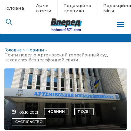
Архів
Редакційна
Редакційна
Головна
газети
політика
місія
Головна
Новини
пам’яті
Почти неделю Артемовский горрайонный суд
находился без телефонной связи
 в евакуації
льство
ні новини
НОВИНИ
ПОДІЇ
05.10.2021
цина
СУСПІЛЬСТВО