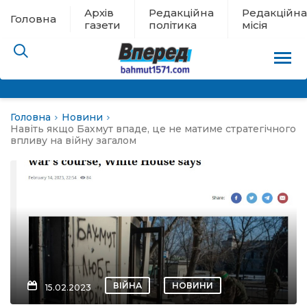
Архів
Редакційна
Редакційна
Головна
газети
політика
місія
Головна
Новини
пам’яті
Навіть якщо Бахмут впаде, це не матиме стратегічного
впливу на війну загалом
 в евакуації
льство
ні новини
цина
ВІЙНА
НОВИНИ
15.02.2023