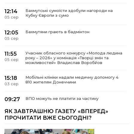
12:14
Бахмутські сумоїсти здобули нагороди на
Кубку Європи з сумо
05 сер
12:05
Бахмутяни грають в бадмінтон
05 сер
11:55
Учасник обласного конкурсу «Молода людина
року – 2026» у номінація «Творці змін та
05 сер
можливостей» Владислав Воробйов
15:18
Мобільні клініки надали медичну допомогу 4
810 жителям Донеччини
03 сер
09:27
ВПО можуть не платити за частину
комунальних послуг: про що йдеться
03 сер
ЯК ЗАВТРАШНЮ ГАЗЕТУ «ВПЕРЕД»
ПРОЧИТАТИ ВЖЕ СЬОГОДНІ?
14:12
Досі ВПО? Юристка розповіла, коли
переселенці втрачають виплати та статус
01 сер
внутрішньо переміщеної особи