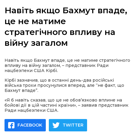
Навіть якщо Бахмут впаде,
це не матиме
стратегічного впливу на
а
війну загалом
газети
Навіть якщо Бахмут впаде, це не матиме стратегічного
ійна політика
впливу на війну загалом, – представник Ради
нацбезпеки США Кірбі.
ійна місія
Кірбі зазначив, що в останні день-два російські
війська трохи просунулися вперед, але “не факт, що
Бахмут впаде”.
ти
«Я б навіть сказав, що це не обов’язково вплине на
бойові дії в цій частині країни», – заявив представник
Ради нацбезпеки США.
FACEBOOK
TWITTER