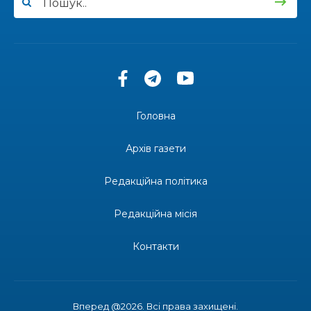
13:27
Інформація про фінансування матеріальної
допомоги мешканцям Бахмутської міської
30 лип
територіальної громади
14:37
«Дві музи» у Рівному: свято краси, мистецтва
та натхнення!
28 лип
Головна
14:31
Зустріч провідних спортсменів і тренерів
Донеччини
Архів газети
28 лип
Редакційна політика
14:23
Одна з найяскравіших постатей Бахмута –
Борис Сергійович Вальх, видатний лікар,
28 лип
епідеміолог, зоолог
Редакційна місія
13:19
Бахмутських медичних працівників привітали з
Контакти
професійним святом
25 лип
13:10
Літо, враження, творчість
24 лип
Вперед @2026. Всі права захищені.