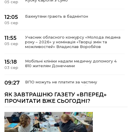
Кубку Європи з сумо
05 сер
12:05
Бахмутяни грають в бадмінтон
05 сер
11:55
Учасник обласного конкурсу «Молода людина
року – 2026» у номінація «Творці змін та
05 сер
можливостей» Владислав Воробйов
15:18
Мобільні клініки надали медичну допомогу 4
810 жителям Донеччини
03 сер
09:27
ВПО можуть не платити за частину
комунальних послуг: про що йдеться
03 сер
ЯК ЗАВТРАШНЮ ГАЗЕТУ «ВПЕРЕД»
ПРОЧИТАТИ ВЖЕ СЬОГОДНІ?
14:12
Досі ВПО? Юристка розповіла, коли
переселенці втрачають виплати та статус
01 сер
внутрішньо переміщеної особи
14:04
Учасниця обласного конкурсу «Молода
людина року – 2026» у номінації «Пульс життя»