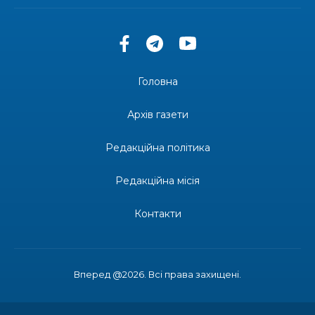
допомоги мешканцям Бахмутської міської
30 лип
територіальної громади
14:37
«Дві музи» у Рівному: свято краси, мистецтва
та натхнення!
28 лип
Головна
14:31
Зустріч провідних спортсменів і тренерів
Донеччини
Архів газети
28 лип
Редакційна політика
14:23
Одна з найяскравіших постатей Бахмута –
Борис Сергійович Вальх, видатний лікар,
28 лип
епідеміолог, зоолог
Редакційна місія
13:19
Бахмутських медичних працівників привітали з
Контакти
професійним святом
25 лип
13:10
Літо, враження, творчість
24 лип
Вперед @2026. Всі права захищені.
14:38
Кабмін запровадив персональне фінансування