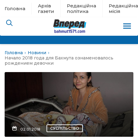
Архів
Редакційна
Редакційна
Головна
газети
політика
місія
Головна
Новини
пам’яті
Начало 2018 года для Бахмута ознаменовалось
рождением девочки
 в евакуації
льство
ні новини
цина
СУСПІЛЬСТВО
02.01.2018