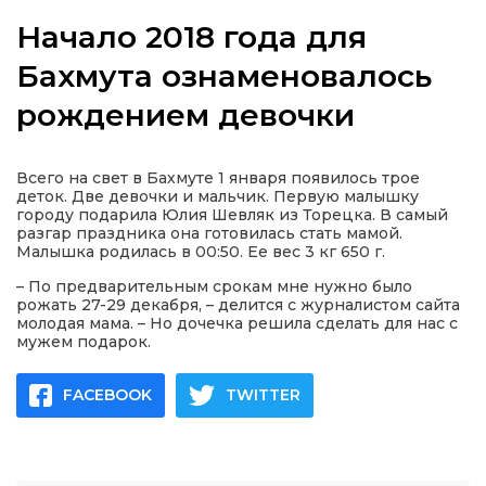
Начало 2018 года для
Бахмута ознаменовалось
рождением девочки
а
газети
Всего на свет в Бахмуте 1 января появилось трое
деток. Две девочки и мальчик. Первую малышку
городу подарила Юлия Шевляк из Торецка. В самый
ійна політика
разгар праздника она готовилась стать мамой.
Малышка родилась в 00:50. Ее вес 3 кг 650 г.
ійна місія
– По предварительным срокам мне нужно было
рожать 27-29 декабря, – делится с журналистом сайта
молодая мама. – Но дочечка решила сделать для нас с
мужем подарок.
ти
FACEBOOK
TWITTER