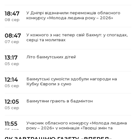
18:47
У Дніпрі відзначили переможців обласного
конкурсу «Молода людина року – 2026»
08 сер
08:47
У кожного з нас тепер свій Бахмут: у спогадах,
серці та молитвах
07 сер
13:17
Літо бахмутських дітей
05 сер
12:14
Бахмутські сумоїсти здобули нагороди на
Кубку Європи з сумо
05 сер
12:05
Бахмутяни грають в бадмінтон
05 сер
11:55
Учасник обласного конкурсу «Молода людина
року – 2026» у номінація «Творці змін та
05 сер
можливостей» Владислав Воробйов