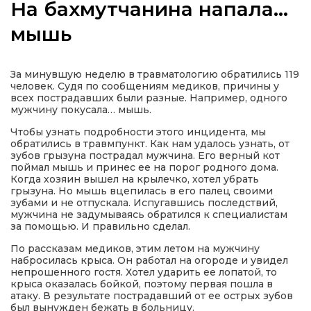
На бахмутчанина напала…
мышь
а
За минувшую неделю в травматологию обратились 119
человек. Судя по сообщениям медиков, причины у
всех пострадавших были разные. Например, одного
газети
мужчину покусала… мышь.
Чтобы узнать подробности этого инцидента, мы
обратились в травмпункт. Как нам удалось узнать, от
ійна політика
зубов грызуна пострадал мужчина. Его верный кот
поймал мышь и принес ее на порог родного дома.
Когда хозяин вышел на крылечко, хотел убрать
ійна місія
грызуна. Но мышь вцепилась в его палец своими
зубами и не отпускала. Испугавшись последствий,
мужчина не задумываясь обратился к специалистам
ти
за помощью. И правильно сделал.
По рассказам медиков, этим летом на мужчину
набросилась крыса. Он работал на огороде и увидел
непрошенного гостя. Хотел ударить ее лопатой, то
крыса оказалась бойкой, поэтому первая пошла в
атаку. В результате пострадавший от ее острых зубов
был вынужден бежать в больницу.