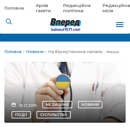
Архів
Редакційна
Редакційна
Головна
газети
політика
місія
Головна
Новини
На бахмутчанина напала… мышь
пам’яті
 в евакуації
льство
ні новини
МЕДИЦИНА
НОВИНИ
10.12.2019
цина
ПОДІЇ
СУСПІЛЬСТВО