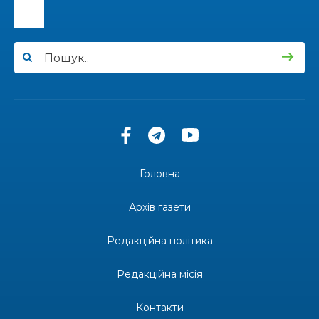
15:24
Бахмутянка Ірина Денисенко бере участь у
конкурсі «Молода людина року – 2026»
31 лип
13:40
“Серпневі свята” – Клуб з народознавства
“Народний календар”
30 лип
13:33
Юні мешканці Бахмутської громади у Харкові
долучилися до проєкту «Радість у дитячих
30 лип
усмішках»
Головна
13:27
Інформація про фінансування матеріальної
допомоги мешканцям Бахмутської міської
30 лип
Архів газети
територіальної громади
Редакційна політика
14:37
«Дві музи» у Рівному: свято краси, мистецтва
та натхнення!
28 лип
Редакційна місія
14:31
Зустріч провідних спортсменів і тренерів
Донеччини
Контакти
28 лип