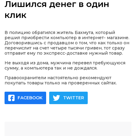
Лишился денег в один
клик
а
В полицию обратился житель Бахмута, который
решил приобрести компьютер в интернет- магазине.
Договорившись с продавцом о том, что как только он
газети
перечислит на счет четыре тысячи гривен, тот сразу
отправит ему по экспресс-доставке нужный товар.
Не выходя из дома, мужчина перевел требующуюся
ійна політика
сумму, а компьютера так и не дождался.
Правоохранители настоятельно рекомендуют
ійна місія
покупать товары только на проверенных сайтах.
ти
FACEBOOK
TWITTER