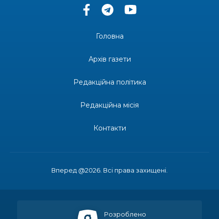
13:33
Юні мешканці Бахмутської громади у Харкові
долучилися до проєкту «Радість у дитячих
30 лип
усмішках»
Головна
13:27
Інформація про фінансування матеріальної
допомоги мешканцям Бахмутської міської
30 лип
Архів газети
територіальної громади
Редакційна політика
14:37
«Дві музи» у Рівному: свято краси, мистецтва
та натхнення!
28 лип
Редакційна місія
14:31
Зустріч провідних спортсменів і тренерів
Донеччини
Контакти
28 лип
14:23
Одна з найяскравіших постатей Бахмута –
Борис Сергійович Вальх, видатний лікар,
28 лип
епідеміолог, зоолог
Вперед @2026. Всі права захищені.
13:19
Бахмутських медичних працівників привітали з
професійним святом
25 лип
Розроблено