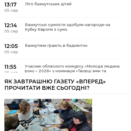
13:17
Літо бахмутських дітей
05 сер
12:14
Бахмутські сумоїсти здобули нагороди на
Кубку Європи з сумо
05 сер
12:05
Бахмутяни грають в бадмінтон
05 сер
11:55
Учасник обласного конкурсу «Молода людина
року – 2026» у номінація «Творці змін та
05 сер
можливостей» Владислав Воробйов
ЯК ЗАВТРАШНЮ ГАЗЕТУ «ВПЕРЕД»
ПРОЧИТАТИ ВЖЕ СЬОГОДНІ?
15:18
Мобільні клініки надали медичну допомогу 4
810 жителям Донеччини
03 сер
09:27
ВПО можуть не платити за частину
комунальних послуг: про що йдеться
03 сер