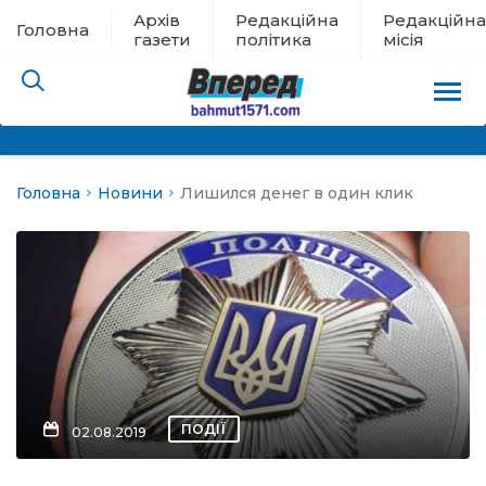
Архів
Редакційна
Редакційна
Головна
газети
політика
місія
Головна
Новини
Лишился денег в один клик
пам’яті
 в евакуації
льство
ні новини
цина
ПОДІЇ
02.08.2019