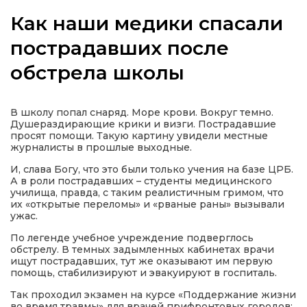
Как наши медики спасали
пострадавших после
обстрела школы
а
газети
В школу попал снаряд. Море крови. Вокруг темно.
Душераздирающие крики и визги. Пострадавшие
просят помощи. Такую картину увидели местные
ійна політика
журналисты в прошлые выходные.
И, слава Богу, что это были только учения на базе ЦРБ.
ійна місія
А в роли пострадавших – студенты медицинского
училища, правда, с таким реалистичным гримом, что
их «открытые переломы» и «рваные раны» вызывали
ужас.
ти
По легенде учебное учреждение подверглось
обстрелу. В темных задымленных кабинетах врачи
ищут пострадавших, тут же оказывают им первую
помощь, стабилизируют и эвакуируют в госпиталь.
Так проходил экзамен на курсе «Поддержание жизни
во время травмы» для врачей прифронтовых городов: