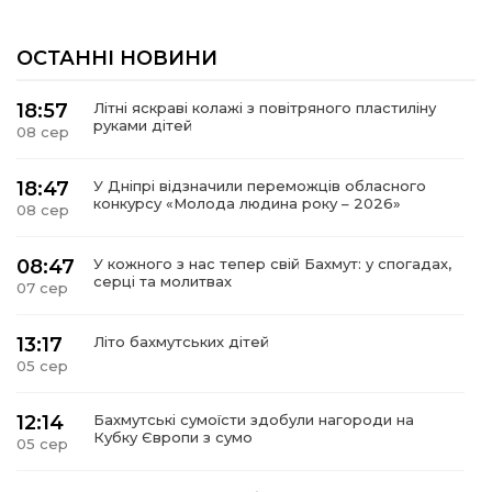
ОСТАННІ НОВИНИ
18:57
Літні яскраві колажі з повітряного пластиліну
руками дітей
08 сер
18:47
У Дніпрі відзначили переможців обласного
конкурсу «Молода людина року – 2026»
08 сер
08:47
У кожного з нас тепер свій Бахмут: у спогадах,
серці та молитвах
07 сер
13:17
Літо бахмутських дітей
05 сер
12:14
Бахмутські сумоїсти здобули нагороди на
Кубку Європи з сумо
05 сер