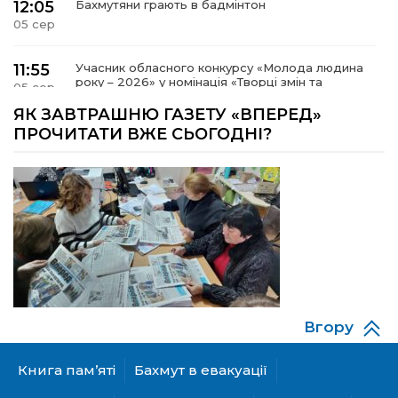
12:05
Бахмутяни грають в бадмінтон
05 сер
11:55
Учасник обласного конкурсу «Молода людина
року – 2026» у номінація «Творці змін та
05 сер
можливостей» Владислав Воробйов
ЯК ЗАВТРАШНЮ ГАЗЕТУ «ВПЕРЕД»
ПРОЧИТАТИ ВЖЕ СЬОГОДНІ?
15:18
Мобільні клініки надали медичну допомогу 4
810 жителям Донеччини
03 сер
09:27
ВПО можуть не платити за частину
комунальних послуг: про що йдеться
03 сер
14:12
Досі ВПО? Юристка розповіла, коли
переселенці втрачають виплати та статус
01 сер
внутрішньо переміщеної особи
Вгору
14:04
Учасниця обласного конкурсу «Молода
людина року – 2026» у номінації «Пульс життя»
01 сер
Аліна Кулик
Книга пам’яті
Бахмут в евакуації