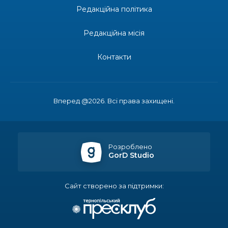
Редакційна політика
14:37
«Дві музи» у Рівному: свято краси, мистецтва
та натхнення!
28 лип
Редакційна місія
14:31
Зустріч провідних спортсменів і тренерів
Донеччини
Контакти
28 лип
14:23
Одна з найяскравіших постатей Бахмута –
Борис Сергійович Вальх, видатний лікар,
28 лип
епідеміолог, зоолог
Вперед @2026. Всі права захищені.
13:19
Бахмутських медичних працівників привітали з
професійним святом
25 лип
Розроблено
GorD Studio
13:10
Літо, враження, творчість
24 лип
Сайт створено за підтримки:
14:38
Кабмін запровадив персональне фінансування
соцпослуг для ВПО: кошти надходитимуть на
23 лип
спецрахунки