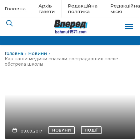
Архів
Редакційна
Редакційна
Головна
газети
політика
місія
Головна
Новини
пам’яті
Как наши медики спасали пострадавших после
обстрела школы
 в евакуації
льство
ні новини
цина
НОВИНИ
ПОДІЇ
09.09.2017