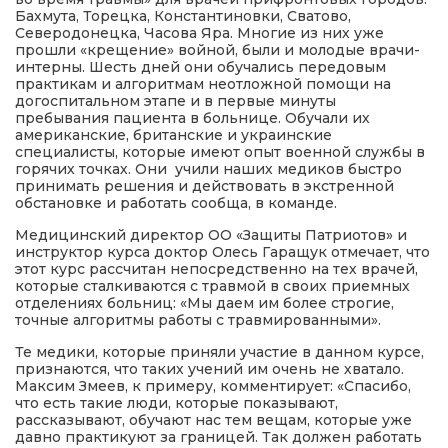
Бахмута, Торецка, Константиновки, Сватово,
Северодонецка, Часова Яра. Многие из них уже
прошли «крещение» войной, были и молодые врачи-
интерны. Шесть дней они обучались передовым
практикам и алгоритмам неотложной помощи на
догоспитальном этапе и в первые минуты
пребывания пациента в больнице. Обучали их
американские, британские и украинские
специалисты, которые имеют опыт военной службы в
горячих точках. Они учили наших медиков быстро
принимать решения и действовать в экстренной
обстановке и работать сообща, в команде.
Медицинский директор ОО «Защиты Патриотов» и
инструктор курса доктор Олесь Гаращук отмечает, что
этот курс рассчитан непосредственно на тех врачей,
которые сталкиваются с травмой в своих приемных
отделениях больниц: «Мы даем им более строгие,
точные алгоритмы работы с травмированными».
Те медики, которые приняли участие в данном курсе,
признаются, что таких учений им очень не хватало.
Максим Змеев, к примеру, комментирует: «Спасибо,
что есть такие люди, которые показывают,
рассказывают, обучают нас тем вещам, которые уже
давно практикуют за границей. Так должен работать