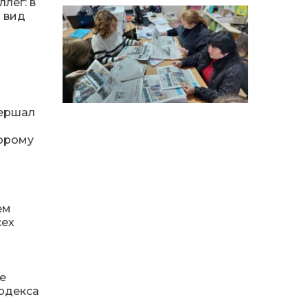
особи
лег: в
 вид
14:04
Учасниця обласного
конкурсу «Молода
01 сер
людина року – 2026» у
номінації «Пульс життя»
Аліна Кулик
вершал
15:58
Літо в Жовтих Водах
31 лип
торому
15:30
Бахмутяни відвідали
Музей науки
31 лип
Національного
університету
«Полтавська політехніка
ем
імені Юрія Кондратюка»
сех
15:24
Бахмутянка Ірина
Денисенко бере участь у
31 лип
конкурсі «Молода
е
людина року – 2026»
одекса