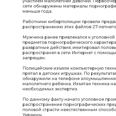
участием малолетней девочки. Первоочер
сети обнаружены материалы порнографич
меньше года.
Работники киберполиции провели предва
распространению этих файлов 27-летне
Мужчина ранее привлекался к уголовной 
предметов порнографического характера
развратные действия, имитировал половы
распространял в сети Интернет с помощью
запрещен.
Полицейские изъяли компьютерную техн
прятал в детских игрушках. По результа
обнаружили на телефоне злоумышленник
малолетнего ребенка. Изъятая техника н
необходимых экспертиз.
По данному факту начато уголовное произво
распространение порнографических предме
половой страсти неестественным способ
Украины.