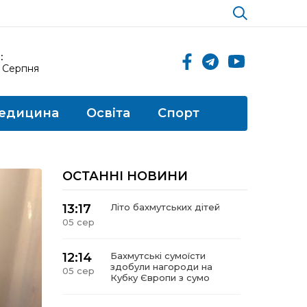
:
6 Серпня
едицина
Освіта
Спорт
ОСТАННІ НОВИНИ
13:17
Літо бахмутських дітей
05 сер
12:14
Бахмутські сумоїсти
здобули нагороди на
05 сер
Кубку Європи з сумо