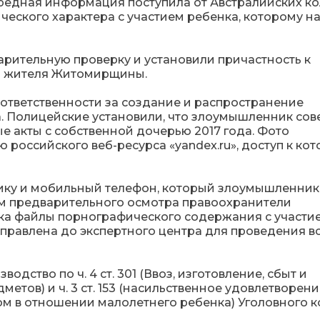
едная информация поступила от Австралийских кол
еского характера с участием ребенка, которому на
рительную проверку и установили причастность к
го жителя Житомирщины.
ответственности за создание и распространение
. Полицейские установили, что злоумышленник со
е акты с собственной дочерью 2017 года. Фото
 российского веб-ресурса «yandex.ru», доступ к ко
ику и мобильный телефон, который злоумышленник
там предварительного осмотра правоохранители
а файлы порнографического содержания с участи
аправлена до экспертного центра для проведения в
дство по ч. 4 ст. 301 (Ввоз, изготовление, сбыт и
тов) и ч. 3 ст. 153 (насильственное удовлетворени
ом в отношении малолетнего ребенка) Уголовного к