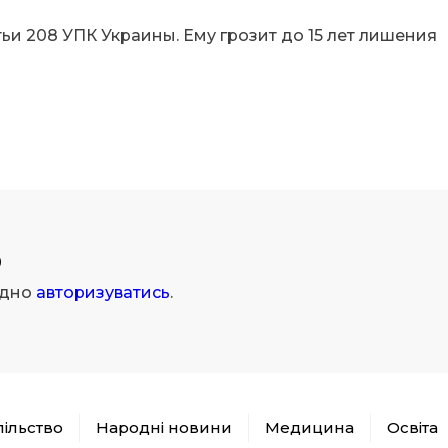
и 208 УПК Украины. Ему грозит до 15 лет лишения
р
ідно
авторизуватись
.
пільство
Народні новини
Медицина
Освіта