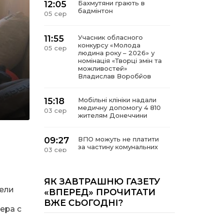
12:05
Бахмутяни грають в
бадмінтон
05 сер
11:55
Учасник обласного
конкурсу «Молода
05 сер
людина року – 2026» у
номінація «Творці змін та
можливостей»
Владислав Воробйов
15:18
Мобільні клініки надали
медичну допомогу 4 810
03 сер
жителям Донеччини
09:27
ВПО можуть не платити
за частину комунальних
03 сер
послуг: про що йдеться
14:12
Досі ВПО? Юристка
ЯК ЗАВТРАШНЮ ГАЗЕТУ
розповіла, коли
вели
01 сер
«ВПЕРЕД» ПРОЧИТАТИ
переселенці втрачають
ВЖЕ СЬОГОДНІ?
виплати та статус
ера с
внутрішньо переміщеної