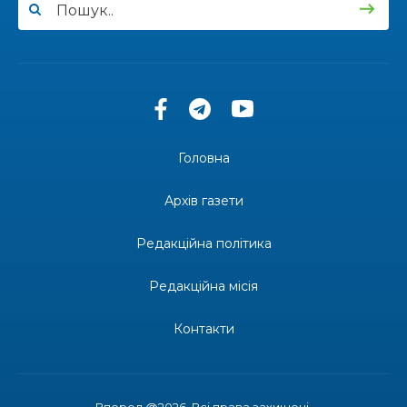
13:27
Інформація про фінансування матеріальної
допомоги мешканцям Бахмутської міської
30 лип
територіальної громади
14:37
«Дві музи» у Рівному: свято краси, мистецтва
та натхнення!
28 лип
Головна
14:31
Зустріч провідних спортсменів і тренерів
Донеччини
Архів газети
28 лип
Редакційна політика
14:23
Одна з найяскравіших постатей Бахмута –
Борис Сергійович Вальх, видатний лікар,
28 лип
епідеміолог, зоолог
Редакційна місія
13:19
Бахмутських медичних працівників привітали з
Контакти
професійним святом
25 лип
13:10
Літо, враження, творчість
24 лип