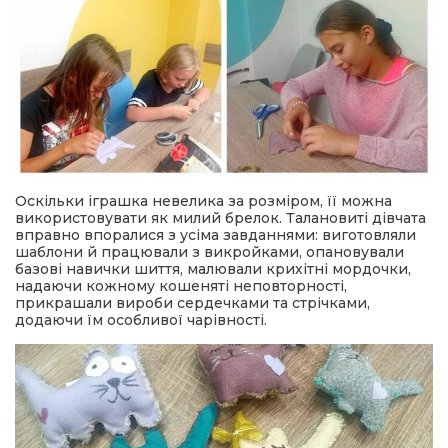
Оскільки іграшка невелика за розміром, її можна
використовувати як милий брелок. Талановиті дівчата
вправно впоралися з усіма завданнями: виготовляли
шаблони й працювали з викройками, опановували
базові навички шиття, малювали крихітні мордочки,
надаючи кожному кошеняті неповторності,
прикрашали вироби сердечками та стрічками,
додаючи їм особливої чарівності.