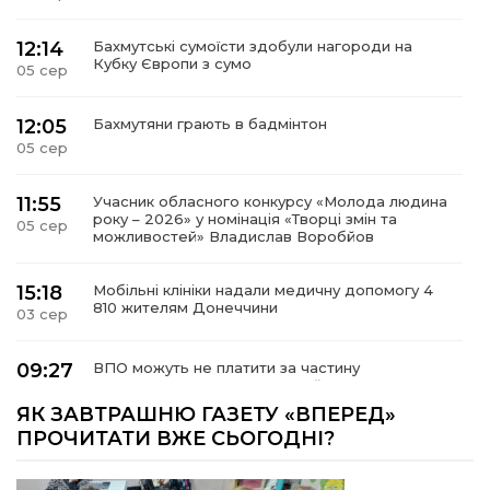
12:14
Бахмутські сумоїсти здобули нагороди на
Кубку Європи з сумо
05 сер
12:05
Бахмутяни грають в бадмінтон
05 сер
11:55
Учасник обласного конкурсу «Молода людина
року – 2026» у номінація «Творці змін та
05 сер
можливостей» Владислав Воробйов
15:18
Мобільні клініки надали медичну допомогу 4
810 жителям Донеччини
03 сер
09:27
ВПО можуть не платити за частину
комунальних послуг: про що йдеться
03 сер
ЯК ЗАВТРАШНЮ ГАЗЕТУ «ВПЕРЕД»
ПРОЧИТАТИ ВЖЕ СЬОГОДНІ?
14:12
Досі ВПО? Юристка розповіла, коли
переселенці втрачають виплати та статус
01 сер
внутрішньо переміщеної особи