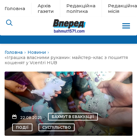
Архів
Редакційна
Редакційна
Головна
газети
політика
місія
Головна
Новини
пам’яті
«Іграшка власними руками»: майстер-клас з пошиття
кошенят у Vcentri HUB
 в евакуації
льство
ні новини
БАХМУТ В ЕВАКУАЦІЇ
22.08.2025
цина
ПОДІЇ
СУСПІЛЬСТВО