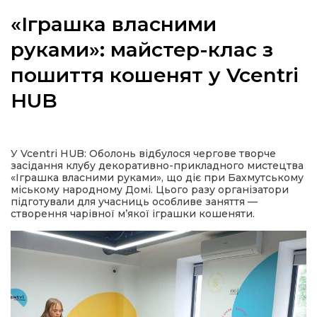
«Іграшка власними
руками»: майстер-клас з
пошиття кошенят у Vcentri
а
HUB
газети
ійна політика
У Vcentri HUB: Оболонь відбулося чергове творче
засідання клубу декоративно-прикладного мистецтва
«Іграшка власними руками», що діє при Бахмутському
ійна місія
міському народному Домі. Цього разу організатори
підготували для учасниць особливе заняття —
створення чарівної м’якої іграшки кошеняти.
ти