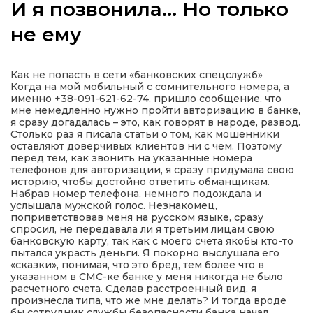
И я позвонила… Но только
не ему
а
Как не попасть в сети «банковских спецслужб»
Когда на мой мобильный с сомнительного номера, а
именно +38-091-621-62-74, пришло сообщение, что
газети
мне немедленно нужно пройти авторизацию в банке,
я сразу догадалась – это, как говорят в народе, развод.
Столько раз я писала статьи о том, как мошенники
оставляют доверчивых клиентов ни с чем. Поэтому
ійна політика
перед тем, как звонить на указанные номера
телефонов для авторизации, я сразу придумала свою
историю, чтобы достойно ответить обманщикам.
ійна місія
Набрав номер телефона, немного подождала и
услышала мужской голос. Незнакомец,
поприветствовав меня на русском языке, сразу
ти
спросил, не передавала ли я третьим лицам свою
банковскую карту, так как с моего счета якобы кто-то
пытался украсть деньги. Я покорно выслушала его
«сказки», понимая, что это бред, тем более что в
указанном в СМС-ке банке у меня никогда не было
расчетного счета. Сделав расстроенный вид, я
произнесла типа, что же мне делать? И тогда вроде
бы сотрудник службы безопасности банка начал