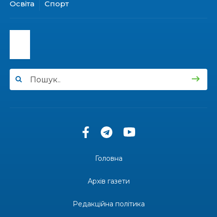
31 лип
Освіта
Спорт
13:40
“Серпневі свята” – Клуб з народознавства
“Народний календар”
30 лип
13:33
Юні мешканці Бахмутської громади у Харкові
долучилися до проєкту «Радість у дитячих
30 лип
усмішках»
13:27
Інформація про фінансування матеріальної
допомоги мешканцям Бахмутської міської
30 лип
територіальної громади
14:37
«Дві музи» у Рівному: свято краси, мистецтва
та натхнення!
28 лип
Головна
14:31
Зустріч провідних спортсменів і тренерів
Донеччини
Архів газети
28 лип
Редакційна політика
14:23
Одна з найяскравіших постатей Бахмута –
Борис Сергійович Вальх, видатний лікар,
28 лип