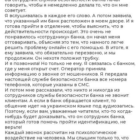
говорить, чтобы я немедленно делала то, что он мне
советует.
Я вслушивалась в каждое его слово. А потом заявила,
что указанный им банк расположен в моем дворе. И я
готова прийти в отделение, чтобы выяснить, что в
действительности происходит. Это очень не
понравилось «сотруднику» банка, он начал меня
отговаривать, объясняя это тем, что намного легче
решить проблему онлайн с его помощью. В итоге, я
ему заявила, что обязательно перезвоню, и мы
продолжим. Он нехотя положил трубку.
И я позвонила! Но только не ему. Я связалась с банком,
где у меня открыт счет. Оператор приняла
информацию о звонке от мошенников. Я передала
настоящей службе безопасности банка все номера
телефонов, которые указаны в СМС.
И потом мне рассказали, что никто и никогда из
сотрудников службы безопасности банка не звонит
клиентам. А если в банк обращается клиент, то
общение идет на украинском языке под аудиозапись.
Поэтому, если вам, уважаемые читатели, кто-то когда-
нибудь будет доказывать, что он сотрудник банка,
который готов помочь пройти идентификацию, не
верьте!
Каждый звонок рассчитан на психологическое
воздействие на человека. Мы слышим только то, что