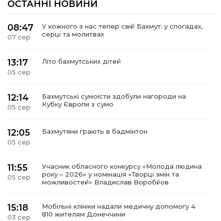
ОСТАННІ НОВИНИ
08:47
У кожного з нас тепер свій Бахмут: у спогадах,
серці та молитвах
07 сер
13:17
Літо бахмутських дітей
05 сер
12:14
Бахмутські сумоїсти здобули нагороди на
Кубку Європи з сумо
05 сер
12:05
Бахмутяни грають в бадмінтон
05 сер
11:55
Учасник обласного конкурсу «Молода людина
року – 2026» у номінація «Творці змін та
05 сер
можливостей» Владислав Воробйов
15:18
Мобільні клініки надали медичну допомогу 4
810 жителям Донеччини
03 сер