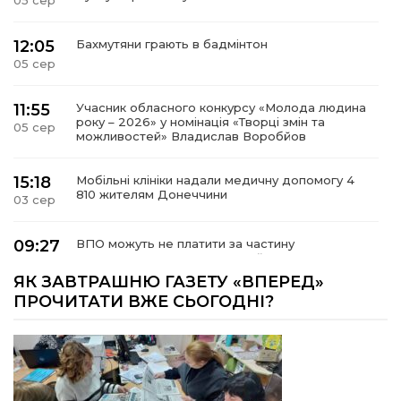
05 сер
12:05
Бахмутяни грають в бадмінтон
05 сер
11:55
Учасник обласного конкурсу «Молода людина
року – 2026» у номінація «Творці змін та
05 сер
можливостей» Владислав Воробйов
15:18
Мобільні клініки надали медичну допомогу 4
810 жителям Донеччини
03 сер
09:27
ВПО можуть не платити за частину
комунальних послуг: про що йдеться
03 сер
ЯК ЗАВТРАШНЮ ГАЗЕТУ «ВПЕРЕД»
ПРОЧИТАТИ ВЖЕ СЬОГОДНІ?
14:12
Досі ВПО? Юристка розповіла, коли
переселенці втрачають виплати та статус
01 сер
внутрішньо переміщеної особи
14:04
Учасниця обласного конкурсу «Молода
людина року – 2026» у номінації «Пульс життя»
01 сер