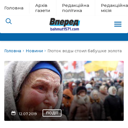
Архів
Редакційна
Редакційна
Головна
газети
політика
місія
Головна
Новини
Глоток воды стоил бабушке золота
пам’яті
 в евакуації
льство
ні новини
цина
ПОДІЇ
12.07.2019