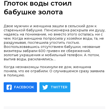
Глоток воды стоил
бабушке золота
а
Двое мужчин и женщина зашли в сельский дом к
старенькой бабушке. Пенсионерка раскрыла им душу,
надеясь на понимание, но вместо этого осталась ни с
газети
чем. Когда женщина попросила у хозяйки воды, та, не
раздумывая, поспешила угостить гостью.
Воспользовавшись отсутствием бабушки, незваные
визитеры забрали 600 гривен ее сбережений,
ійна політика
золотые украшения и мобильный телефон. А потом,
выпив воды, раскланялись…
ійна місія
Когда незнакомцы покинули ее дом, женщина
поняла, что ее ограбили. О случившемся сразу заявила
в полицию.
ти
FACEBOOK
TWITTER