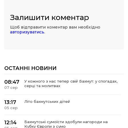
Залишити коментар
Щоб відправити коментар вам необхідно
авторизуватись
.
ОСТАННІ НОВИНИ
08:47
У кожного з нас тепер свій Бахмут: у спогадах,
серці та молитвах
07 сер
13:17
Літо бахмутських дітей
05 сер
12:14
Бахмутські сумоїсти здобули нагороди на
Кубку Європи з сумо