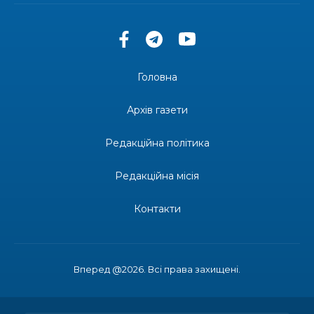
допомоги мешканцям Бахмутської міської
30 лип
територіальної громади
14:37
«Дві музи» у Рівному: свято краси, мистецтва
та натхнення!
28 лип
Головна
14:31
Зустріч провідних спортсменів і тренерів
Донеччини
Архів газети
28 лип
Редакційна політика
14:23
Одна з найяскравіших постатей Бахмута –
Борис Сергійович Вальх, видатний лікар,
28 лип
епідеміолог, зоолог
Редакційна місія
13:19
Бахмутських медичних працівників привітали з
Контакти
професійним святом
25 лип
13:10
Літо, враження, творчість
24 лип
Вперед @2026. Всі права захищені.
14:38
Кабмін запровадив персональне фінансування
соцпослуг для ВПО: кошти надходитимуть на