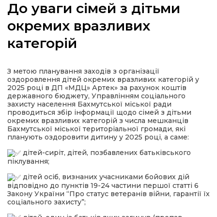
До уваги сімей з дітьми
окремих вразливих
категорій
а
З метою планування заходів з організації
газети
оздоровлення дітей окремих вразливих категорій у
2025 році в ДП «МДЦ» Артек» за рахунок коштів
державного бюджету, Управлінням соціального
ійна політика
захисту населення Бахмутської міської ради
проводиться збір інформації щодо сімей з дітьми
окремих вразливих категорій з числа мешканців
ійна місія
Бахмутської міської територіальної громади, які
планують оздоровити дитину у 2025 році, а саме:
дітей-сиріт, дітей, позбавлених батьківського
ти
піклування;
дітей осіб, визнаних учасниками бойових дій
відповідно до пунктів 19-24 частини першої статті 6
Закону України “Про статус ветеранів війни, гарантії їх
соціального захисту”;