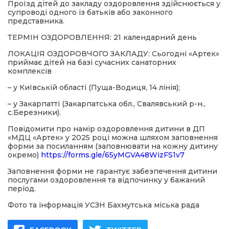
Проїзд дітей до закладу оздоровлення здійснюється у
супроводі одного із батьків або законного
представника.
ТЕРМІН ОЗДОРОВЛЕННЯ: 21 календарний день
ЛОКАЦІЯ ОЗДОРОВЧОГО ЗАКЛАДУ: Сьогодні «Артек»
приймає дітей на базі сучасних санаторних
комплексів
– у Київській області (Пуща-Водиця, 14 лінія);
– у Закарпатті (Закарпатська обл., Свалявський р-н.,
с.Березники).
Повідомити про намір оздоровлення дитини в ДП
«МДЦ «Артек» у 2025 році можна шляхом заповнення
форми за посиланням (заповнювати на кожну дитину
окремо)
https://forms.gle/65yMGVA48WizFS1v7
Заповнення форми не гарантує забезпечення дитини
послугами оздоровлення та відпочинку у бажаний
період.
Фото та інформація УСЗН Бахмутська міська рада