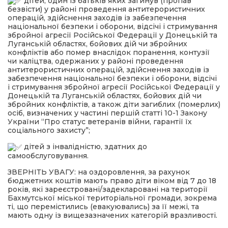
дітей, один із батьків яких загинув (пропав
безвісти) у районі проведення антитерористичних
операцій, здійснення заходів із забезпечення
національної безпеки і оборони, відсічі і стримування
збройної агресії Російської Федерації у Донецькій та
Луганській областях, бойових дій чи збройних
конфліктів або помер внаслідок поранення, контузії
чи каліцтва, одержаних у районі проведення
антитерористичних операцій, здійснення заходів із
забезпечення національної безпеки і оборони, відсічі
і стримування збройної агресії Російської Федерації у
Донецькій та Луганській областях, бойових дій чи
збройних конфліктів, а також діти загиблих (померлих)
осіб, визначених у частині першій статті 10-1 Закону
України “Про статус ветеранів війни, гарантії їх
соціального захисту”;
дітей з інвалідністю, здатних до
самообслуговування.
ЗВЕРНІТЬ УВАГУ: на оздоровлення, за рахунок
бюджетних коштів мають право діти віком від 7 до 18
років, які зареєстровані/задекларовані на території
Бахмутської міської територіальної громади, зокрема
ті, що перемістились (евакуювались) за її межі, та
мають одну із вищезазначених категорій вразливості.