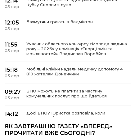
12:14
Кубку Європи з сумо
05 сер
12:05
Бахмутяни грають в бадмінтон
05 сер
11:55
Учасник обласного конкурсу «Молода людина
року – 2026» у номінація «Творці змін та
05 сер
можливостей» Владислав Воробйов
15:18
Мобільні клініки надали медичну допомогу 4
810 жителям Донеччини
03 сер
09:27
ВПО можуть не платити за частину
комунальних послуг: про що йдеться
03 сер
14:12
Досі ВПО? Юристка розповіла, коли
переселенці втрачають виплати та статус
01 сер
внутрішньо переміщеної особи
ЯК ЗАВТРАШНЮ ГАЗЕТУ «ВПЕРЕД»
ПРОЧИТАТИ ВЖЕ СЬОГОДНІ?
Учасниця обласного конкурсу «Молода