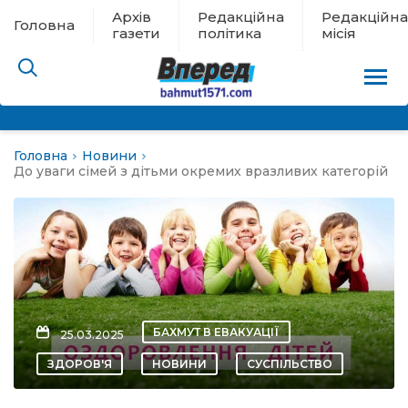
Архів
Редакційна
Редакційна
Головна
газети
політика
місія
Головна
Новини
пам’яті
До уваги сімей з дітьми окремих вразливих категорій
 в евакуації
льство
ні новини
БАХМУТ В ЕВАКУАЦІЇ
25.03.2025
цина
ЗДОРОВ'Я
НОВИНИ
СУСПІЛЬСТВО