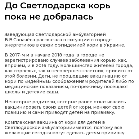
До Светлодарска корь
пока не добралась
а
Заведующая Светлодарской амбулаторией
В.В.Сапачёва рассказала о ситуации в городе
энергетиков в связи с эпидемией кори в Украине.
газети
В 2017-м и в начале 2018 года в городе не
зарегистрировано случаев заболевания корью, как,
ійна політика
впрочем, и в 2016 году. Большинство жителей города,
как взрослых, так и несовершеннолетних, привиты от
этой болезни. Дети, не прошедшие вакцинацию от
кори по «идейным» соображениям родителей либо по
ійна місія
медицинским показаниям, по-прежнему посещают
школы и детские сады.
ти
Некоторые родители, которые ранее отказывались
вакцинировать своих детей от кори, меняют свою
позицию и сами приводят детей на прививку.
Комплексная вакцина от кори для детей в
Светлодарской амбулаторииимеется, поэтому все
желающие сегодня могут сделать детям прививку.