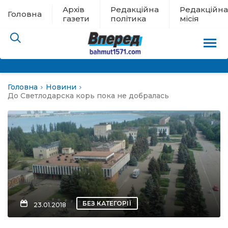
Архів
Редакційна
Редакційна
Головна
газети
політика
місія
Головна
Новини
пам’яті
До Светлодарска корь пока не добралась
 в евакуації
льство
ні новини
цина
БЕЗ КАТЕГОРІЇ
23.01.2018