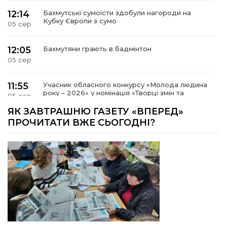
12:14
Бахмутські сумоїсти здобули нагороди на
Кубку Європи з сумо
05 сер
12:05
Бахмутяни грають в бадмінтон
05 сер
11:55
Учасник обласного конкурсу «Молода людина
року – 2026» у номінація «Творці змін та
05 сер
можливостей» Владислав Воробйов
ЯК ЗАВТРАШНЮ ГАЗЕТУ «ВПЕРЕД»
ПРОЧИТАТИ ВЖЕ СЬОГОДНІ?
15:18
Мобільні клініки надали медичну допомогу 4
810 жителям Донеччини
03 сер
09:27
ВПО можуть не платити за частину
комунальних послуг: про що йдеться
03 сер
14:12
Досі ВПО? Юристка розповіла, коли
переселенці втрачають виплати та статус
01 сер
внутрішньо переміщеної особи