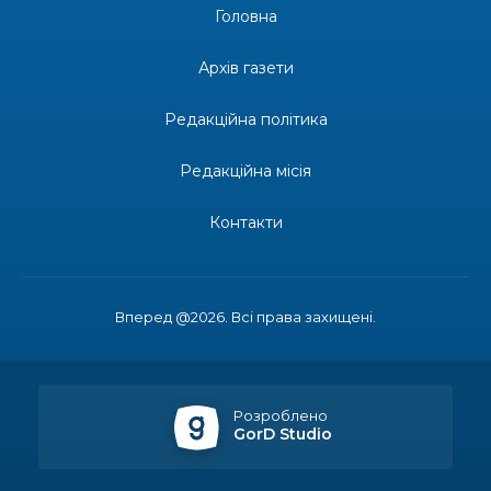
Головна
13:27
Інформація про фінансування матеріальної
допомоги мешканцям Бахмутської міської
30 лип
Архів газети
територіальної громади
Редакційна політика
14:37
«Дві музи» у Рівному: свято краси, мистецтва
та натхнення!
28 лип
Редакційна місія
14:31
Зустріч провідних спортсменів і тренерів
Донеччини
Контакти
28 лип
14:23
Одна з найяскравіших постатей Бахмута –
Борис Сергійович Вальх, видатний лікар,
28 лип
епідеміолог, зоолог
Вперед @2026. Всі права захищені.
13:19
Бахмутських медичних працівників привітали з
професійним святом
25 лип
Розроблено
GorD Studio
13:10
Літо, враження, творчість
24 лип