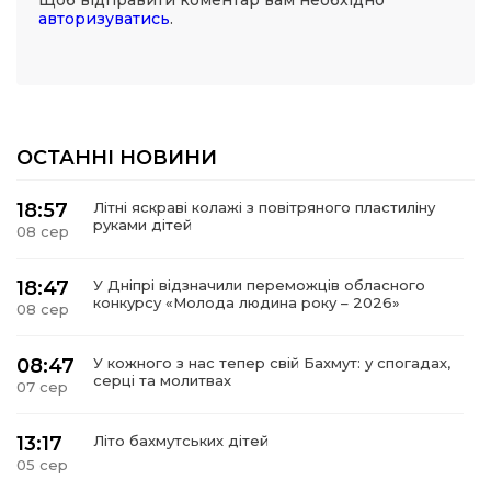
Щоб відправити коментар вам необхідно
авторизуватись
.
ОСТАННІ НОВИНИ
18:57
Літні яскраві колажі з повітряного пластиліну
руками дітей
08 сер
18:47
У Дніпрі відзначили переможців обласного
конкурсу «Молода людина року – 2026»
08 сер
08:47
У кожного з нас тепер свій Бахмут: у спогадах,
серці та молитвах
07 сер
13:17
Літо бахмутських дітей
05 сер